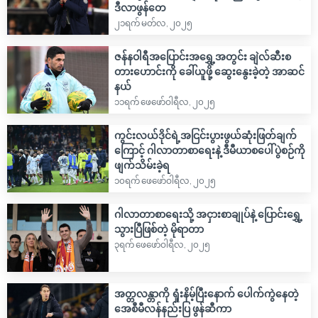
ဒီလာဖွန်တေ
၂၁ရက် မတ်လ, ၂၀၂၅
ဇန်နဝါရီအပြောင်းအရွှေ့အတွင်း ချဲလ်ဆီးစ
တားဟောင်းကို ခေါ်ယူဖို့ ဆွေးနွေးခဲ့တဲ့ အာဆင်
နယ်
၁၁ရက် ဖေဖော်ဝါရီလ, ၂၀၂၅
ကွင်းလယ်ဒိုင်ရဲ့အငြင်းပွားဖွယ်ဆုံးဖြတ်ချက်
ကြောင့် ဂါလာတာစာရေးနဲ့ ဒီမီယာစပေါ်ပွဲစဉ်ကို
ဖျက်သိမ်းခဲ့ရ
၁၀ရက် ဖေဖော်ဝါရီလ, ၂၀၂၅
ဂါလာတာစာရေးသို့ အငှားစာချုပ်နဲ့ ပြောင်းရွှေ့
သွားပြီဖြစ်တဲ့ မိုရာတာ
၃ရက် ဖေဖော်ဝါရီလ, ၂၀၂၅
အတ္တလန္တာကို ရှုံးနိမ့်ပြီးနောက် ပေါက်ကွဲနေတဲ့
အေစီမီလန်နည်းပြ ဖွန်ဆီကာ