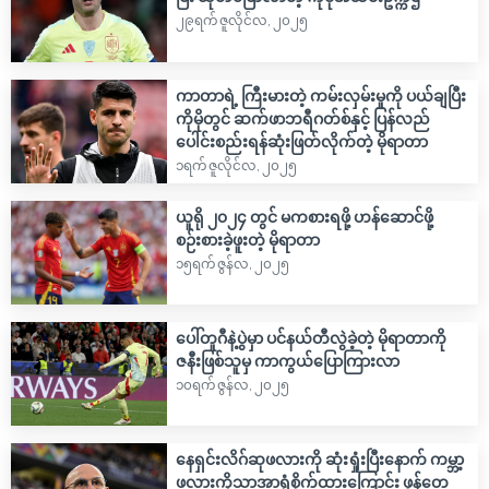
၂၉ရက် ဇူလိုင်လ, ၂၀၂၅
ကာတာရဲ့ ကြီးမားတဲ့ ကမ်းလှမ်းမှုကို ပယ်ချပြီး
ကိုမိုတွင် ဆက်ဖာဘရီဂတ်စ်နှင့် ပြန်လည်
ပေါင်းစည်းရန်ဆုံးဖြတ်လိုက်တဲ့ မိုရာတာ
၁ရက် ဇူလိုင်လ, ၂၀၂၅
ယူရို ၂၀၂၄ တွင် မကစားရဖို့ ဟန်ဆောင်ဖို့
စဉ်းစားခဲ့ဖူးတဲ့ မိုရာတာ
၁၅ရက် ဇွန်လ, ၂၀၂၅
ပေါ်တူဂီနဲ့ပွဲမှာ ပင်နယ်တီလွဲခဲ့တဲ့ မိုရာတာကို
ဇနီးဖြစ်သူမှ ကာကွယ်ပြောကြားလာ
၁၀ရက် ဇွန်လ, ၂၀၂၅
နေရှင်းလိဂ်ဆုဖလားကို ဆုံးရှုံးပြီးနောက် ကမ္ဘာ့
ဖလားကိုသာအာရုံစိုက်ထားကြောင်း ဖွန်တေ