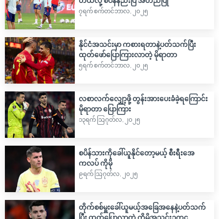
တယ်လို့ စပိန်နည်းပြ အတည်ပြု
၇ရက် စက်တင်ဘာလ, ၂၀၂၅
နိုင်ငံအသင်းမှာ ကစားရတာနဲ့ပတ်သက်ပြီး
ထုတ်ဖော်ပြောကြားလာတဲ့ မိုရာတာ
၅ရက် စက်တင်ဘာလ, ၂၀၂၅
လစာလက်လျှော့ဖို့ တွန်းအားပေးခံခဲ့ရကြောင်း
မိုရာတာ ပြောကြား
၁၃ရက် သြဂုတ်လ, ၂၀၂၅
စပိန်သားကိုခေါ်ယူနိုင်တော့မယ့် စီးရီးအေ
ကလပ် ကိုမို
၉ရက် သြဂုတ်လ, ၂၀၂၅
တိုက်စစ်မှူးခေါ်ယူမယ့်အခြေအနေနဲ့ပတ်သက်
ပြီး ထုတ်ပြောလာတဲ့ ကိုမိုအသင်းဥက္ကဌ