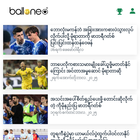
ဘောလုံးမကန်ဘဲ အခြားအားကစားပဲသွားလုပ်
လိုက်ပါလို့ မိုရာတာကို ဖာဘရီဂတ်စ်
ပြင်းပြင်းထန်ထန်ဝေဖန်
၁၆ရက် ဖေဖော်ဝါရီလ
ဘာပေလိုကစားသမားမျိုးခေါ်ယူဖို့မတတ်နိုင်
ကြောင်း အင်တာအမှုဆောင် မိုရာတာဆို
၂ရက် အောက်တိုဘာလ, ၂၀၂၅
အသင်းအပေါ်စိတ်ရှည်ပေးဖို့ တောင်းဆိုလိုက်
တဲ့ ကိုမိုနည်းပြ ဖာဘရီဂတ်စ်
၁၇ရက် စက်တင်ဘာလ, ၂၀၂၅
တူရကီနဲ့ပွဲမှာ ယာမယ်လ်ပွဲထွက်ပါဝင်လာနိုင်