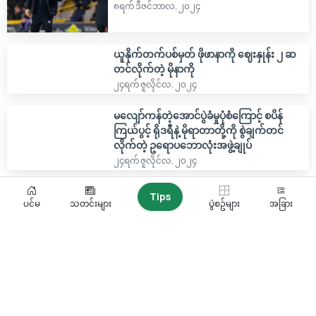
၈ရက် ဒီဇင်ဘာလ, ၂၀၂၄
ယူနိုက်တက်ပစ်မှတ် ဖိုဖာနာကို ဈေးနှုန်း ၂ ဆ
တင်လိုက်တဲ့ မိုနာကို
၂၄ရက် ဇူလိုင်လ, ၂၀၂၄
မလျော်ကန်တဲ့အောင်ပွဲခံမှုပုံစံကြောင့် စပိန်
ကြယ်ပွင့် ရိုဒရီနဲ့ မိုရာတာတို့ကို စွဲချက်တင်
လိုက်တဲ့ ဥရောပဘောလုံးအဖွဲ့ချုပ်
၂၄ရက် ဇူလိုင်လ, ၂၀၂၄
ဒဏ်ရာအခြေအနေနဲ့ ပတ်သက်ပြီး ထုတ်ဖော်
Tips
ပင်မ
သတင်းများ
ပွဲစဥ်များ
အခြား
ပြောကြားလိုက်တဲ့ မိုရာတာ
၁၁ရက် ဇူလိုင်လ, ၂၀၂၄
ကွင်းလုံခြုံရေးအဖွဲ့ဝင်တစ်ဦးရဲ့ ဝင်တိုက်မှု
ကြောင့် ဒဏ်ရာရခဲ့တဲ့ မိုရာတာ
၁၀ရက် ဇူလိုင်လ, ၂၀၂၄
အောင်ပွဲခံမှုပုံစံကြောင့် နှစ်ပွဲပယ်ပြစ်ဒဏ်နဲ့