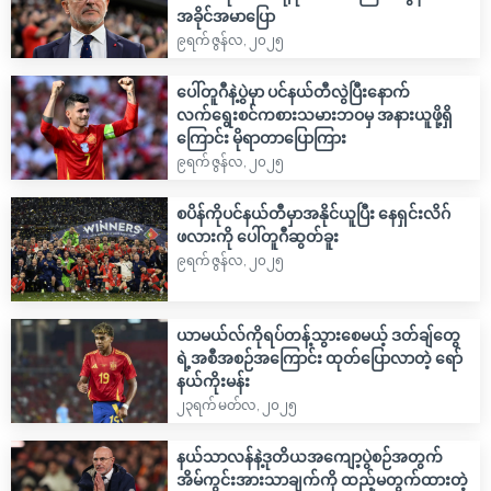
အခိုင်အမာပြော
၉ရက် ဇွန်လ, ၂၀၂၅
ပေါ်တူဂီနဲ့ပွဲမှာ ပင်နယ်တီလွဲပြီးနောက်
လက်ရွေးစင်ကစားသမားဘဝမှ အနားယူဖို့ရှိ
ကြောင်း မိုရာတာပြောကြား
၉ရက် ဇွန်လ, ၂၀၂၅
စပိန်ကိုပင်နယ်တီမှာအနိုင်ယူပြီး နေရှင်းလိဂ်
ဖလားကို ပေါ်တူဂီဆွတ်ခူး
၉ရက် ဇွန်လ, ၂၀၂၅
ယာမယ်လ်ကိုရပ်တန့်သွားစေမယ့် ဒတ်ချ်တွေ
ရဲ့အစီအစဉ်အကြောင်း ထုတ်ပြောလာတဲ့ ရော်
နယ်ကိုးမန်း
၂၃ရက် မတ်လ, ၂၀၂၅
နယ်သာလန်နဲ့ဒုတိယအကျော့ပွဲစဉ်အတွက်
အိမ်ကွင်းအားသာချက်ကို ထည့်မတွက်ထားတဲ့