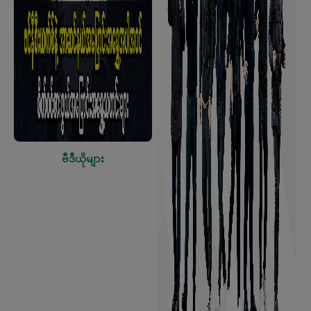
ဗီဒီယိုများ