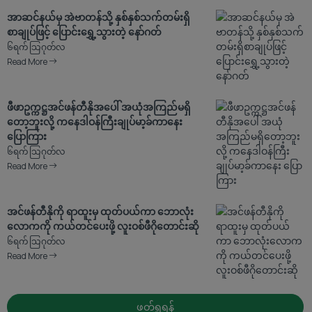
အာဆင်နယ်မှ အဲဗာတန်သို့ နှစ်နှစ်သက်တမ်းရှိ
စာချုပ်ဖြင့် ပြောင်းရွှေ့သွားတဲ့ နော်ဂတ်
၆ရက် သြဂုတ်လ
Read More
ဖီဖာဥက္ကဋ္ဌအင်ဖန်တီနိုအပေါ် အယုံအကြည်မရှိ
တော့ဘူးလို့ ကနေဒါဝန်ကြီးချုပ်မာ့ခ်ကာနေး
ပြောကြား
၆ရက် သြဂုတ်လ
Read More
အင်ဖန်တီနိုကို ရာထူးမှ ထုတ်ပယ်ကာ ဘောလုံး
လောကကို ကယ်တင်ပေးဖို့ လူးဝစ်ဖီဂိုတောင်းဆို
၆ရက် သြဂုတ်လ
Read More
ဖတ်ရှုရန်