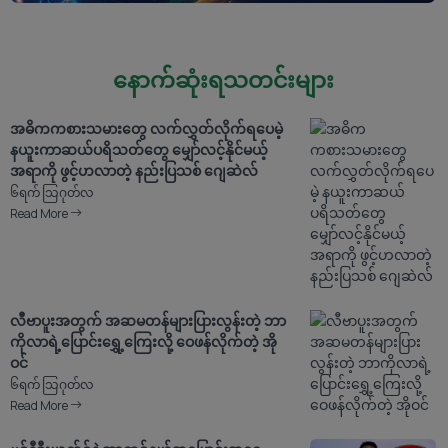
နောက်ဆုံးရသတင်းများ
အဓိကကစားသမားတွေ လက်လွှတ်လိုက်ရပေမဲ့
နယူးကာဆယ်ပရိသတ်တွေ မျှော်လင့်နိုင်မယ့်
အရာကို ဖွင့်ဟလာတဲ့ နည်းပြသစ် ဂျေဆဲလ်
၆ရက် သြဂုတ်လ
Read More
လီဗာပူးအတွက် အဆမတန်များပြားလွန်းတဲ့ ဘာ
ကိုလာရဲ့ပြောင်းရွှေ့ကြေးလို့ ဝေဖန်လိုက်တဲ့ အို
ဝင်
၆ရက် သြဂုတ်လ
Read More