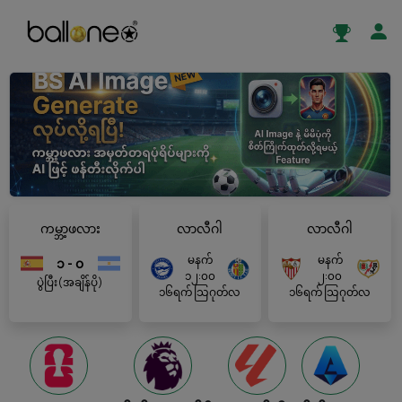
ကမ္ဘာ့ဖလား
လာလီဂါ
လာလီဂါ
မနက်
မနက်
၁ - ၀
၁၂:၀၀
၂:၀၀
ပွဲပြီး(အချိန်ပို)
၁၆ရက် သြဂုတ်လ
၁၆ရက် သြဂုတ်လ