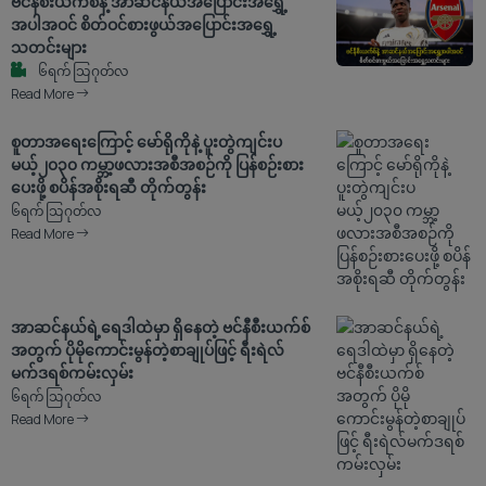
ဗင်နီစီးယက်စ်နဲ့ အာဆင်နယ်အပြောင်းအရွှေ့
အပါအဝင် စိတ်ဝင်စားဖွယ်အပြောင်းအရွှေ့
သတင်းများ
၆ရက် သြဂုတ်လ
Read More
စူတာအရေးကြောင့် မော်ရိုကိုနဲ့ ပူးတွဲကျင်းပ
မယ့်၂၀၃၀ ကမ္ဘာ့ဖလားအစီအစဉ်ကို ပြန်စဉ်းစား
ပေးဖို့ စပိန်အစိုးရဆီ တိုက်တွန်း
၆ရက် သြဂုတ်လ
Read More
အာဆင်နယ်ရဲ့ရေဒါထဲမှာ ရှိနေတဲ့ ဗင်နီစီးယက်စ်
အတွက် ပိုမိုကောင်းမွန်တဲ့စာချုပ်ဖြင့် ရီးရဲလ်
မက်ဒရစ်ကမ်းလှမ်း
၆ရက် သြဂုတ်လ
Read More