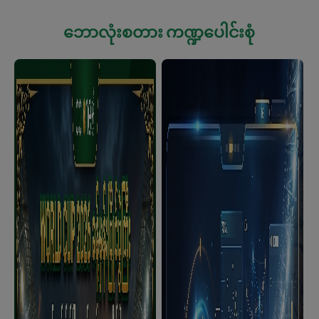
ဘောလုံးစတား ကဏ္ဍပေါင်းစုံ