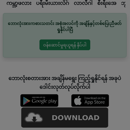
ကမ္ဘာ့ဖလား
ပရီးမီးယားလိဂ်
လာလီဂါ
စီးရီးအေ
ဘွန
ဘောလုံးအားကစားသတင်း အစုံအလင်ကို အချိန်နှင့်တစ်ပြေးညီဖတ်
ရှုနိုင်ပါပြီ
ဝန်ဆောင်မှုရယူရန် နှိပ်ပါ
ဘောလုံးစတားအား အချိန်မရွေး ကြည့်ရှုနိုင်ရန် အခုပဲ
ဒေါင်းလုတ်လုပ်လိုက်ပါ