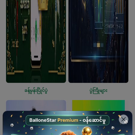
ခန့်မှန်းပြိုင်ပွဲ
ပွဲကြိုများ