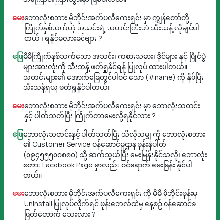
မေး
ဘောလုံးစတား မိုဘိုင်းအက်ပလီကေးရှင်း မှာ ကျွှန်တော်တို့
ကြိုက်နှစ်သက်တဲ့ အသင်းရဲ့ သတင်းကြီးဘဲ သီးသန့် လိုချင်ပါ
တယ် ၊ ရနိုင်မလားခင်ဗျား ?
ဖြေ
မိမိကြိုက်နှစ်သက်သော အသင်း၊ ကစားသမား၊ ဒိုင်များ နှင့် ပြိုင်ပွဲ
များအားလုံးကို သီးသန့် ဖတ်ရှုနိုင်ရန် ပြုလုပ် ထားပါတယ်။
သတင်းများ၏ အောက်ခြေတွင်ပါဝင် သော (#name) ကို နှိပ်ပြီး
သီးသန့်ရယူ ဖတ်ရှုနိုင်ပါတယ်။
မေး
ဘောလုံးစတား မိုဘိုင်းအက်ပလီကေးရှင်း မှာ ဘောလုံးသတင်း
နှင့် ပါတ်သတ်ပြီး ကြိုက်တာမေးလို့ရနိုင်လား ?
ဖြေ
ဘောလုံးသတင်းနှင့် ပါတ်သတ်ပြီး သိလိုသမျှ ကို ဘောလုံးစတား
၏ Customer Service ဝန်ဆောင်မှုဌာန ဖုန်းနံပါတ်
(၀၉၄၅၅၅၀၀၈၈၀) သို့ ဆက်သွယ်ပြီး မေးမြန်းနိုင်သလို၊ ဘောလုံး
စတား Facebook Page မှာလည်း ဝင်ရောက် မေးမြန်း နိုင်ပါ
တယ်။
မေး
ဘောလုံးစတား မိုဘိုင်းအက်ပလီကေးရှင်း ကို မိမိ မိုဘိုင်းဖုန်းမှ
Uninstall ပြုလုပ်လိုက်ရင် ဖုန်းဘေလ်ထဲမှ နေ့စဉ် ဝန်ဆောင်ခ
ဖြတ်တောက် သေးလား ?