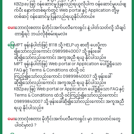
KBZpay ဖြင့် ဝန်ဆောင်မှု ပြန်လည်ရယူလိုပါက ဝန်ဆောင်မှုပယ်ဖျ
က်ပီး နောက်တစ်ရက်တွင် Web portal နှင့် Application တို့မှ
တစ်ဆင့် ဝန်ဆောင်မှု ပြန်လည်ရယူနိုင်ပါတယ်။
မေး
ဘောလုံးစတား မိုဘိုင်းအက်ပလီကေးရှင်း နဲ့ ပါတ်သတ်လို့ သိချင်
တာရှိရင် ဘယ်လိုစုံစမ်းရမလဲ။
ဖြေ
MPT ဖုန်းနံပါတ်ဖြင့် 8118 သို့ HELP ဟု စာတို ပေးပို့ကာ
၍သော်လည်းကောင်း 09899840007 သို့ ဖုန်းခေါ်
ဆို၍သော်လည်းကောင်း အကူအညီ ရယူ နိုင်ပါသည်။
MPT ဖုန်းနံပါတ်ဖြင့် Web portal or Application ပေါ်၌ရှိသော
FAQ နှင့် Terms & Conditions ထဲသို့ ဝင်
ကြည့်၍သော်လည်းကောင်း 09899840007 သို့ ဖုန်းခေါ်
ဆို၍သော်လည်းကောင်း အကူအညီ ရယူ နိုင်ပါသည်။
KBZpay ဖြင့် Web portal or Application ပေါ်၌ရှိသော FAQ နှင့်
Terms & Conditions ထဲသို့ ဝင်ကြည့်၍သော်လည်းကောင်း
09899840007 သို့ ဖုန်းခေါ်ဆို၍သော်လည်းကောင်း အကူအညီ
ရယူ နိုင်ပါသည်။
မေး
ဘောလုံးစတား မိုဘိုင်းအက်ပလီကေးရှင်း မှာ ဘာသတင်းတွေ
ပါဝင်မှာလဲ ?