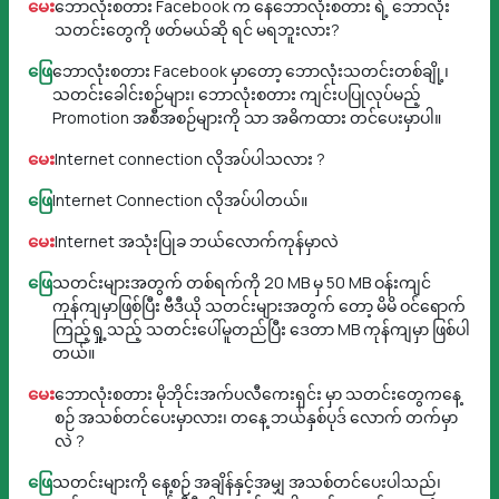
မေး
ဘောလုံးစတား Facebook က နေဘောလုံးစတား ရဲ့ ဘောလုံး
သတင်းတွေကို ဖတ်မယ်ဆို ရင် မရဘူးလား?
ဖြေ
ဘောလုံးစတား Facebook မှာတော့ ဘောလုံးသတင်းတစ်ချို့၊
သတင်းခေါင်းစဉ်များ၊ ဘောလုံးစတား ကျင်းပပြုလုပ်မည့်
Promotion အစီအစဉ်များကို သာ အဓိကထား တင်ပေးမှာပါ။
မေး
Internet connection လိုအပ်ပါသလား ?
ဖြေ
Internet Connection လိုအပ်ပါတယ်။
မေး
Internet အသုံးပြုခ ဘယ်လောက်ကုန်မှာလဲ
ဖြေ
သတင်းများအတွက် တစ်ရက်ကို 20 MB မှ 50 MB ဝန်းကျင်
ကုန်ကျမှာဖြစ်ပြီး ဗီဒီယို သတင်းများအတွက် တော့ မိမိ ဝင်ရောက်
ကြည့်ရှု့သည့် သတင်းပေါ်မူတည်ပြီး ဒေတာ MB ကုန်ကျမှာ ဖြစ်ပါ
တယ်။
မေး
ဘောလုံးစတား မိုဘိုင်းအက်ပလီကေးရှင်း မှာ သတင်းတွေကနေ့
စဉ် အသစ်တင်ပေးမှာလား၊ တနေ့ ဘယ်နှစ်ပုဒ် လောက် တက်မှာ
လဲ ?
ဖြေ
သတင်းများကို နေ့စဉ် အချိန်နှင့်အမျှ အသစ်တင်ပေးပါသည်၊