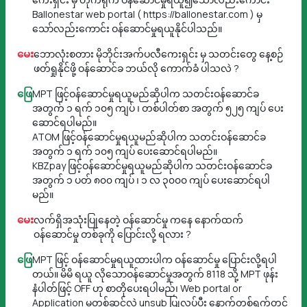
Ballonestar web portal ( https://ballonestar.com ) မှ
သော်လည်းကောင်း ဝန်ဆောင်မှုရယူနိုင်ပါသည်။
မေး
ဘောလုံးစတား မိုဘိုင်းအက်ပလီကေးရှင်း မှ သတင်းတွေ နေ့စဉ်
ဖတ်ရှုနိုင်ဖို့ ဝန်ဆောင်ခ ဘယ်လို ကောက်ခံ ပါသလဲ ?
ဖြေ
MPT ဖြင့်ဝန်ဆောင်မှုရယူမည်ဆိုပါက သတင်းဝန်ဆောင်ခ
အတွက် ၁ ရက် ၁၀၅ ကျပ် ၊ တစ်ပါတ်စာ အတွက် ၅၂၅ ကျပ် ပေး
ဆောင်ရပါမည်။
ATOM ဖြင့်ဝန်ဆောင်မှုရယူမည်ဆိုပါက သတင်းဝန်ဆောင်ခ
အတွက် ၁ ရက် ၁၀၅ ကျပ် ပေးဆောင်ရပါမည်။
KBZpay ဖြင့်ဝန်ဆောင်မှုရယူမည်ဆိုပါက သတင်းဝန်ဆောင်ခ
အတွက် ၁ ပတ် ၈၀၀ ကျပ် ၊ ၁ လ ၃၀၀၀ ကျပ် ပေးဆောင်ရပါ
မည်။
မေး
လက်ရှိအသုံးပြုနေတဲ့ ဝန်ဆောင်မှု ကနေ နောက်ထက်
ဝန်ဆောင်မှု တစ်ခုကို ပြောင်းလို့ ရလား ?
ဖြေ
MPT ဖြင့် ဝန်ဆောင်မှုရယူထားပါက ဝန်ဆောင်မှု ပြောင်းလို့ရပါ
တယ်။ မိမိ ရယူ လိုသောဝန်ဆောင်မှုအတွက် 8118 သို့ MPT ဖုန်း
နံပါတ်ဖြင့် OFF ဟု စာတိုပေးရပါမည်၊ Web portal or
Application မှတစ်ဆင့်လဲ unsub ပြုလုပ်ပီး နောက်တစ်ရက်တွင်