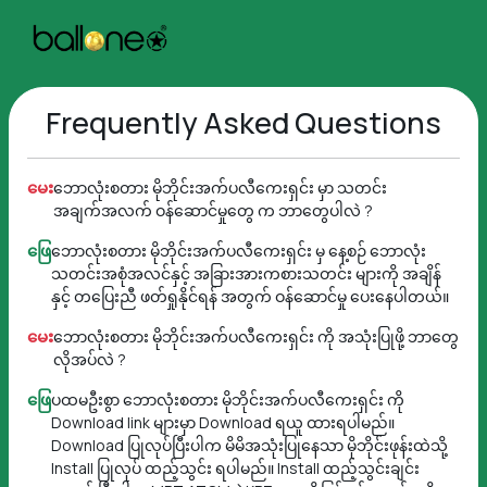
Frequently Asked Questions
မေး
ဘောလုံးစတား မိုဘိုင်းအက်ပလီကေးရှင်း မှာ သတင်း
အချက်အလက် ဝန်ဆောင်မှုတွေ က ဘာတွေပါလဲ ?
ဖြေ
ဘောလုံးစတား မိုဘိုင်းအက်ပလီကေးရှင်း မှ နေ့စဉ် ဘောလုံး
သတင်းအစုံအလင်နှင့် အခြားအားကစားသတင်း များကို အချိန်
နှင့် တပြေးညီ ဖတ်ရှုနိုင်ရန် အတွက် ဝန်ဆောင်မှု ပေးနေပါတယ်။
မေး
ဘောလုံးစတား မိုဘိုင်းအက်ပလီကေးရှင်း ကို အသုံးပြုဖို့ ဘာတွေ
လိုအပ်လဲ ?
ဖြေ
ပထမဦးစွာ ဘောလုံးစတား မိုဘိုင်းအက်ပလီကေးရှင်း ကို
Download link များမှာ Download ရယူ ထားရပါမည်။
Download ပြုလုပ်ပြီးပါက မိမိအသုံးပြုနေသာ မိုဘိုင်းဖုန်းထဲသို့
Install ပြုလုပ် ထည့်သွင်း ရပါမည်။ Install ထည့်သွင်းချင်း