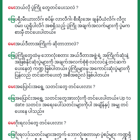
မေး
ဘယ်လို ပွဲကြို တွေတင်ပေးသလဲ ?
ဖြေ
ပရီးမီးယားလိဂ်၊ စပိန်၊ လာလီဂါ၊ စီးရီးအေ၊ ချန်ပီယံလိဂ်၊ လီဂူး
ဝမ်း၊ ယူရိုပါလိဂ် အစရှိသည့် ပွဲကြို အချက်အလက်များကို ပွဲမက
စားမှီ တင်ပေးပါတယ်။
မေး
အယ်ဒီတာအကြိုက် ဆိုတာဘာလဲ?
ဖြေ
ပွဲကြိုတွေထဲမှ ဘောလုံးစတား အယ်ဒီတာအဖွဲ့ ရဲ့ အကြိုက်ဆုံးနဲ့
အဖြစ်နိုင်ဆုံးပွဲများကို အချက်အလက်စုံစုံ လင်လင်နဲ့ တင်ဆက်
ပေးနေတဲ့ ကဏ္ဍ ဖြစ်ပါတယ်။ ပွဲကြိုများမှ အကောင်းဆုံးပွဲများကို
ပြန်လည် တင်ဆက်ပေးတဲ့ အစီအစဉ်လဲ ဖြစ်ပါတယ်။
မေး
အပြောင်းအရွေ့ သတင်းတွေ တင်ပေးလား ?
ဖြေ
အပြောင်းအရွှေ့ သတင်းတွေအားလုံးကို တင်ပေးပါတယ်။ Up to
date သတင်း၊ အရေးပေါ်သတင်းများကိုပါ အချိန်နှင့် အမျှ တင်
ပေးနေ ပါသည်။
မေး
ဂိုးရလဒ်တွေ တင်ပေးလား ?
ဖြေ
ဂိုးရလဒ်သတင်းများအတွက် ဘောလုံးစတားမှာ ပွဲစဉ်များ ကဏ္ဍရှိ