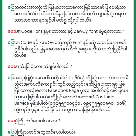
ဖြေ
သတင်းအားလုံးကို မြန်မာဘာသာစကား ဖြင့်သာဖော်ပြ ပေးရုံသာ
မက အင်္ဂလိပ် ၊ ထိုင်း ၊ စပိန် ၊ ပြင်သစ် ၊ အီတလီ ၊ ဂျာမနီ နဲ့ တရုတ်
ဘာသာစကားများနှင့်ပါ ဖတ်ရှု လို့ရပါတယ်။
မေး
UniCode Font နဲ့မှရတာလား နှင့် ZawGyi font နဲ့မှရတာလား?
ဖြေ
UniCode နှင့် ZawGyi မည့်သည့် Font နှင့်မဆို သတင်းများ ဖတ်
ရှုနိုင်ပါသည်။ မြန်မာစာအတွက် စိတ်ပူစရာ မလိုဘဲ အသုံးပြုနိုင်ပါ
တယ်။
မေး
အသုံးပြုပုံလေး သိချင်ပါတယ် ?
ဖြေ
အသုံးပြုပုံအသေးစိတ်ကို ဓါတ်ပုံ ၊ ဗီဒီယို တို့ဖြင့် ဘောလုံးစတား မို
ဘိုင်းအက်ပလီကေးရှင်း တွင် ထည့်သွင်း ဖော်ပြ ပေးထားမှာ ဖြစ်
ပြီး ဘောလုံးစတား Facebook Page မှာလဲ အပါတ်စဉ် ဖော်ပြပေး
သွားမှာ ဖြစ်ပါတယ်။ ထို့ပြင် ဘောလုံးစတား၏ Customer
Service ဖုန်းနံပါတ်(၀၉၄၅၅၅၀၀၄၄၀ , ၀၉၄၅၅၅၀၀၈၈၀ , ၁၀၆)
သို့လည်း ဖုန်းခေါ်ဆိုပြီး ဆက်သွယ် မေးမြန်း နိုင်ပါတယ်။
မေး
ပွဲကြို တင်ပေးပါသလား ?
ဖြေ
ပွဲကြိုသတင်းတွေတင်ပေးပါတယ်။