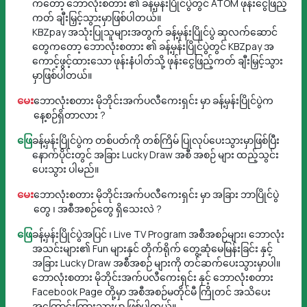
ကတော့ ဘောလုံးစတား ၏ ခန့်မှန်းပြိုင်ပွဲတွင် ATOM ဖုန်းငွေဖြည့်
ကတ် ချီးမြှင့်သွားမှာဖြစ်ပါတယ်။
KBZpay အသုံးပြုသူများအတွက် ခန့်မှန်းပြိုင်ပွဲ ဆုလက်ဆောင်
တွေကတော့ ဘောလုံးစတား ၏ ခန့်မှန်းပြိုင်ပွဲတွင် KBZpay ‌အ
ကောင့်ဖွင့်ထားသော ဖုန်းနံပါတ်သို့ ဖုန်းငွေဖြည့်ကတ် ချီးမြှင့်သွား
မှာဖြစ်ပါတယ်။
မေး
ဘောလုံးစတား မိုဘိုင်းအက်ပလီကေးရှင်း မှာ ခန့်မှန်းပြိုင်ပွဲက
နေ့စဉ်ရှိတာလား ?
ဖြေ
ခန့်မှန်းပြိုင်ပွဲက တစ်ပတ်ကို တစ်ကြိမ် ပြုလုပ်ပေးသွားမှာဖြစ်ပြီး
နောက်ပိုင်းတွင် အခြား Lucky Draw အစီ အစဉ် များ ထည့်သွင်း
ပေးသွား ပါမည်။
မေး
ဘောလုံးစတား မိုဘိုင်းအက်ပလီကေးရှင်း မှာ အခြား ဘာပြိုင်ပွဲ
တွေ ၊ အစီအစဉ်တွေ ရှိသေးလဲ ?
ဖြေ
ခန့်မှန်းပြိုင်ပွဲအပြင် ၊ Live TV Program အစီအစဉ်များ၊ ဘောလုံး
အသင်းများ၏ Fun များနှင် တိုက်ရိုက် တွေ့ဆုံမေမြန်းခြင်း နှင့်
အခြား Lucky Draw အစီအစဉ် များကို တင်ဆက်ပေးသွားမှာပါ။
ဘောလုံးစတား မိုဘိုင်းအက်ပလီကေးရှင်း နှင့် ဘောလုံးစတား
Facebook Page တို့မှာ အစီအစဉ်မတိုင်မီ ကြိုတင် အသိပေး
အကြောင်းကြားသွားမှာ ဖြစ်ပါတယ်။