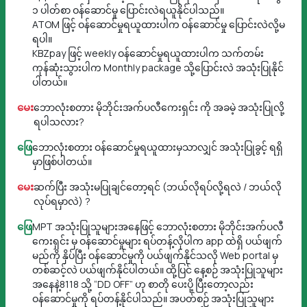
၁ ပါတ်စာ ဝန်ဆောင်မှု ပြောင်းလဲရယူနိုင်ပါသည်။
ATOM ဖြင့် ဝန်ဆောင်မှုရယူထားပါက ဝန်ဆောင်မှု ပြောင်းလဲလို့မ
ရပါ။
KBZpay ဖြင့် weekly ဝန်ဆောင်မှုရယူထားပါက သက်တမ်း
ကုန်ဆုံးသွားပါက Monthly package သို့ပြောင်းလဲ အသုံးပြုနိုင်
ပါတယ်။
မေး
ဘောလုံးစတား မိုဘိုင်းအက်ပလီကေးရှင်း ကို အခမဲ့ အသုံးပြုလို့
ရပါသလား?
ဖြေ
ဘောလုံးစတား ဝန်ဆောင်မှုရယူထားမှသာလျှင် အသုံးပြုခွင့် ရရှိ
မှာဖြစ်ပါတယ်။
မေး
ဆက်ပြီး အသုံးမပြုချင်တော့ရင် (ဘယ်လိုရပ်လို့ရလဲ / ဘယ်လို
လုပ်ရမှာလဲ) ?
ဖြေ
MPT အသုံးပြုသူများအနေဖြင့် ဘောလုံးစတား မိုဘိုင်းအက်ပလီ
ကေးရှင်း မှ ဝန်ဆောင်မှုများ ရပ်တန့်လိုပါက app ထဲရှိ ပယ်ဖျက်
မည်ကို နှိပ်ပြီး ဝန်ဆောင်မှုကို ပယ်ဖျက်နိုင်သလို Web portal မှ
တစ်ဆင့်လဲ ပယ်ဖျက်နိုင်ပါတယ်။ ထို့ပြင် နေ့စဉ် အသုံးပြုသူများ
အနေနဲ့8118 သို့ “DD OFF” ဟု စာတို ပေးပို့ ပြီးတော့လည်း
ဝန်ဆောင်မှုကို ရပ်တန့်နိုင်ပါသည်။ အပတ်စဉ် အသုံးပြုသူများ