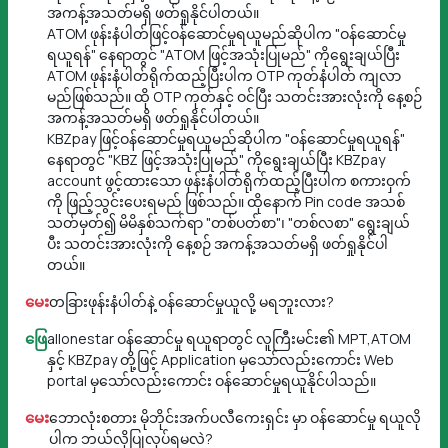
အကန့်အသတ်မရှိ ဖတ်ရှုနိုင်ပါတယ်။
ATOM ဖုန်းနံပါတ်ဖြင့်ဝန်ဆောင်မှုရယူမည်ဆိုပါက "ဝန်ဆောင်မှု
ရယူရန်" နေရာတွင် "ATOM ဖြင့်အသုံးပြုမည်" ကိုရွေးချယ်ပြီး
ATOM ဖုန်းနံပါတ်ရိုက်ထည့်ပြီးပါက OTP ကုတ်နံပါတ် ကျလာ
မည်ဖြစ်သည်။ ထို OTP ကုတ်နှင့် ဝင်ပြီး သတင်းအားလုံးကို နေ့စဉ်
အကန့်အသတ်မရှိ ဖတ်ရှုနိုင်ပါတယ်။
KBZpay ဖြင့်ဝန်ဆောင်မှုရယူမည်ဆိုပါက "ဝန်ဆောင်မှုရယူရန်"
နေရာတွင် "KBZ ဖြင့်အသုံးပြုမည်" ကိုရွေးချယ်ပြီး KBZpay
account ဖွင့်ထားသော ဖုန်းနံပါတ်ရိုက်ထည့်ပြီးပါက စကားဝှက်
ကို ဖြည့်သွင်းပေးရမည် ဖြစ်သည်။ ထိုနောက် Pin code အသစ်
သတ်မှတ်၍ မိမိနှစ်သက်ရာ "တစ်ပတ်စာ"၊ "တစ်လစာ" ရွေးချယ်
ပီး သတင်းအားလုံးကို နေ့စဉ် အကန့်အသတ်မရှိ ဖတ်ရှုနိုင်ပါ
တယ်။
မေး
တခြားဖုန်းနံပါတ်နဲ့ ဝန်ဆောင်မှုယူလို့ မရဘူးလား?
ဖြေ
allonestar ဝန်ဆောင်မှု ရယူရာတွင် လူကြီးမင်း၏ MPT,ATOM
နှင့် KBZpay တို့ဖြင့် Application မှသော်လည်းကောင်း Web
portal မှသော်လည်းကောင်း ဝန်ဆောင်မှုရယူနိုင်ပါသည်။
မေး
ဘောလုံးစတား မိုဘိုင်းအက်ပလီကေးရှင်း မှာ ဝန်ဆောင်မှု ရယူလို
ပါက ဘယ်လိုပြုလုပ်ရမလဲ?