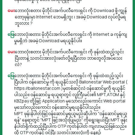
မေး
ဘောလုံးစတား မိုဘိုင်းအက်ပလီကေးရှင်း ကို Download ဖို့ ကျွှန်
တော့ဖုန်းမှာ Internet ဘေမရှိဘူး ၊ အခမဲ့ Download လုပ်လို့မရ
ဘူးလား ?
ဖြေ
ဘောလုံးစတား မိုဘိုင်းအက်ပလီကေးရှင်း ကို Internet ခ ကုန်ကျ
မှုမရှိဘဲ အခမဲ့ Download မရယူနိုင်ပါ။
မေး
ဘောလုံးစတား မိုဘိုင်းအက်ပလီကေးရှင်း ကို ဖုန်းထဲထည့်သွင်း
ပြီးတာနဲ့ သတင်းအားလုံးဖတ်လို့ရပြီလား၊ ဘာတွေလိုအပ်သေး
လဲ?
ဖြေ
ဘောလုံးစတား မိုဘိုင်းအက်ပလီကေးရှင်း ကို ဖုန်းထဲထည့်သွင်း
ပြီးပါက ဝန်ဆောင်မှု ကို ရယူနိုင်သလို Ballonestar Web portal (
https://ballonestar.com )မှတစ်ဆင့်လဲ ဝန်ဆောင်မှုကို ရယူနိုင်
ပါသည်။ ဝန်ဆောင်မှု ရယူရာတွင် လူကြီးမင်း၏ MPT,ATOM နှင့်
KBZpay တို့ဖြင့် Application မှသော်လည်းကောင်း Web portal
မှသော်လည်းကောင်း ဝန်ဆောင်မှုရယူနိုင်ပါသည်။
MPT ဖုန်းနံပါတ်ဖြင့်ဝန်ဆောင်မှုရယူမည်ဆိုပါက "ဝန်ဆောင်မှုရယူ
ရန်" နေရာတွင် "MPT ဖြင့်အသုံးပြုမည်" ကိုရွေးချယ်ပြီး MPT ဖုန်း
နံပါတ်ရိုက်ထည့်ပြီးပါက OTP ကုတ်နံပါတ် ကျလာမည်ဖြစ်သည်။
ထို OTP ကုတ်နှင့် ဝင်ပြီး သတင်းအားလုံးကို နေ့စဉ်