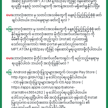
အဆင့် ပြီးပါက MPT,ATOM နဲ့ KBZpay တို့ဖြင့် ဝန်ဆောင်မှုကို
ရယူပြီး နေ့စဉ် သတင်းများကို အကန့်အသတ် မရှိဖတ်ရှုနိုင်ပါပြီ။
မေး
ဘောလုံးစတား မှ သတင်းအသစ်တွေကို နေ့စဉ် ပြည့်ပြည့်စုံစုံ ဖတ်
ချင်ပါတယ်။ ဘယ်နေရာမှာ ဖတ်လို့ ရလဲ ?
ဖြေ
ဘောလုံးစတား မှ သတင်းအသစ်တွေကို နေ့စဉ်ပြည့်ပြည့်စုံစုံ ဖတ်
နိုင်ရန်အတွက် ဘောလုံးစတား မိုဘိုင်းအက်ပလီကေးရှင်း ကို
မိမိ၏ မိုဘိုင်းဖုန်းထဲသို့ ထည့်သွင်း (install) လုပ်ထား၍‌
သော်လည်းကောင်း Web portal မှသော်လည်းကောင်း
MPT,ATOM နဲ့ KBZpay တို့ဖြင့် ဝန်ဆောင်မှုရယူထားဖို့လိုပါတယ်။
မေး
ဘောလုံးစတား မိုဘိုင်းအက်ပလီကေးရှင်း ကို မည်သည့်နေရာမှ
ရယူနိုင်ပါလဲ၊ ဘယ်လို အသုံးပြုနိုင်မလဲ ?
ဖြေ
- Android ဖုန်းအသုံးပြုသူများအတွက် Google Play Store (
http://goo.gl/d41Ogj ) မှ ဒေါင်းလုပ်ရယူနိုင်ပါတယ်။
- IOS ဖုန်းအသုံးပြုသူများအတွက် IOS App Store (
https://apps.apple.com/us/app/ballone-
star/id6443654262 ) မှ ဒေါင်းလုပ်ရယူနိုင်ပါတယ်။
ဒေါင်းလုပ်ရယူပြီးပါက မိမိ အသုံးပြုနေသော ဖုန်းထဲသို့ Install
ပြုလုပ်ကာ ဘောလုံးစတား မိုဘိုင်းအက်ပလီကေးရှင်း ၏
ဝန်ဆောင်မှုကို စတင် အသုံးပြုနိုင်ပါပြီ။