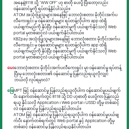
အနေနဲ့8118 သို့ “WW OFF” ဟု စာတို ပေးပို့ ပြီးတော့လည်း
ဝန်ဆောင်မှုကို ရပ်တန့်နိုင်ပါသည်။
ATOM အသုံးပြုသူများအနေဖြင့် ဘောလုံးစတား မိုဘိုင်းအက်ပ
လီကေးရှင်း မှ ဝန်ဆောင်မှုများ ရပ်တန့်လိုပါက app ထဲရှိ
ပယ်ဖျက်မည်ကို နှိပ်ပြီး ဝန်ဆောင်မှုကို ပယ်ဖျက်နိုင်သလို Web
portal မှတစ်ဆင့်လဲ ပယ်ဖျက်နိုင်ပါတယ်။
KBZpay အသုံးပြုသူများအနေဖြင့် ဘောလုံးစတား မိုဘိုင်းအက်ပ
လီကေးရှင်း မှ ဝန်ဆောင်မှုများ ရပ်တန့်လိုပါက app ထဲရှိ
ပယ်ဖျက်မည်ကို နှိပ်ပြီး ဝန်ဆောင်မှုကို ပယ်ဖျက်နိုင်သလို Web
portal မှတစ်ဆင့်လဲ ပယ်ဖျက်နိုင်ပါတယ်။
မေး
ဘောလုံးစတား မိုဘိုင်းအက်ပလီကေးရှင်း မှာ ဝန်ဆောင်မှု ရပ်တန့်
ပြီးမှ ဘောလုံးစတား၏ ဝန်ဆောင်မှု ပြန်လည်ရယူလိုလျှင်
ဘယ်လို လုပ်ရမှာလဲ?
ဖြေ
MPT ဖြင့် ဝန်ဆောင်မှု ပြန်လည်ရယူလိုပါက ဝန်ဆောင်မှုပယ်ဖျက်
ပီး နောက်တစ်ရက်တွင် 8118 သို့ DD ဟုစာတို ပေးပို့ကာ ပြန်လည်
ရယူ နိုင်သလို Application ၊ Web portal ၊ USSD တို့မှ တစ်ဆင့်
လဲ ဝန်ဆောင်မှု ပြန်လည်ရယူနိုင်ပါတယ်။
ATOM ဖြင့် ဝန်ဆောင်မှု ပြန်လည်ရယူလိုပါက ဝန်ဆောင်မှုပယ်ဖျ
က်ပီး နောက်တစ်ရက်တွင် Web portal နှင့် Application တို့မှ
တစ်ဆင့် ဝန်ဆောင်မှု ပြန်လည်ရယူနိုင်ပါတယ်။