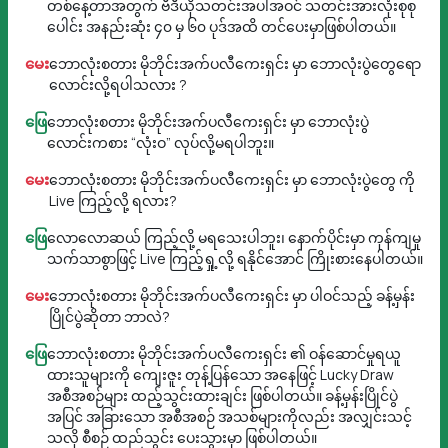
တစ်နေ့တာအတွက် ဗီဒီယိုသတင်းအပါအဝင် သတင်းအားလုံးစုစု
ပေါင်း အနည်းဆုံး ၄၀ မှ ၆၀ ပုဒ်အထိ တင်ပေးမှာဖြစ်ပါတယ်။
မေး
ဘောလုံးစတား မိုဘိုင်းအက်ပလီကေးရှင်း မှာ ဘောလုံးပွဲတွေရော
လောင်းလို့ရပါသလား ?
ဖြေ
ဘောလုံးစတား မိုဘိုင်းအက်ပလီကေးရှင်း မှာ ဘောလုံးပွဲ
လောင်းကစား “လုံးဝ” လုပ်လို့မရပါဘူး။
မေး
ဘောလုံးစတား မိုဘိုင်းအက်ပလီကေးရှင်း မှာ ဘောလုံးပွဲတွေ ကို
Live ကြည့်လို့ ရလား?
ဖြေ
လောလောဆယ် ကြည့်လို့ မရသေးပါဘူး၊ နောက်ပိုင်းမှာ ကုန်ကျမှု
သက်သာစွာဖြင့် Live ကြည့်ရှု့လို့ ရနိုင်အောင် ကြိုးစားနေပါတယ်။
မေး
ဘောလုံးစတား မိုဘိုင်းအက်ပလီကေးရှင်း မှာ ပါဝင်သည့် ခန့်မှန်း
ပြိုင်ပွဲဆိုတာ ဘာလဲ?
ဖြေ
ဘောလုံးစတား မိုဘိုင်းအက်ပလီကေးရှင်း ၏ ဝန်ဆောင်မှုရယူ
ထားသူများကို ကျေးဇူး တုန့်ပြန်သော အနေဖြင့် Lucky Draw
အစီအစဉ်များ ထည့်သွင်းထားချင်း ဖြစ်ပါတယ်။ ခန့်မှန်းပြိုင်ပွဲ
အပြင် အခြားသော အစီအစဉ် အသစ်များကိုလည်း အလျှင်းသင့်
သလို စီစဉ် ထည်သွင်း ပေးသွားမှာ ဖြစ်ပါတယ်။