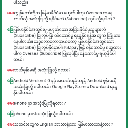
ပါသည်။
မေး
ကျွှန်တော်တို့က မြန်မာနိုင်ငံမှာ မဟုတ်ပါဘူး Oversea ကနေ
ဘယ်လို အသုံးပြုလို့ ရနိုင်မလဲ (Subscribe) လုပ် လို့ရပါလဲ ?
ဖြေ
မြန်မာနိုင်ငံအတွင်းမှ မဟုတ်သော အခြားနိုင်ငံမှသူများလဲ
(Subscribe) ပြုလုပ်ပြီး ဝန်ဆောင်မှု ရယူနိုင်ရန်အ တွက် ကြိုးစား
နေပါတယ်။ ယခုလောလောဆယ်တော့ မြန်မာနိုင်ငံအတွင်းသာ
(Subscribe) ပြုလုပ်နိုင်မှာပါ။ KBZpay ဖြင့် ဝန်ဆောင်မှု ရယူထား
ပါက Oversea (Subscribe) ပြုလုပ်ပြီး ဝန်ဆောင်မှု ရယူနိုင်ပါ
တယ်။
မေး
ဘယ်ဖုန်းမဆို အသုံးပြုလို့ ရလား?
ဖြေ
Android Version 4.0 နှင့် အထက်မည်သည့် Android ဖုန်းမဆို
အသုံးပြုလို့ ရပါတယ်။ Google Play Store မှ Download ရယူ
နိုင်ပါတယ်။
မေး
iPhone မှာ အသုံးပြုလို့ရလား ?
ဖြေ
iphone မှာလဲအသုံးပြုလို့ရပါတယ်။
မေး
သတင်းတွေက English ဘာသာနဲ့လား မြန်မာဘာသာနဲ့လား ?