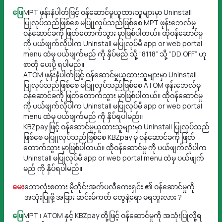
ဖြေ
MPT ဖုန်းနံပါတ်ဖြင့် ဝန်ဆောင်မှုယူထားသူများမှာ Uninstall
ပြုလုပ်သည်ဖြစ်စေ မပြုုလုပ်သည်ဖြစ်စေ MPT ဖုန်းဘေလ်မှ
ဝန်ဆောင်ခကို ဖြတ်တောက်သွား မှာဖြစ်ပါတယ်။ ထိုဝန်ဆောင်မှု
ကို ပယ်ဖျက်လိုပါက Uninstall မပြုလုပ်မီ app or web portal
menu ထဲမှ ပယ်ဖျက်မည် ကို နှိပ်မည် သို့ “8118” သို့ “DD OFF” ဟု
စာတို ပေးပို့ ရပါမည်။
ATOM ဖုန်းနံပါတ်ဖြင့် ဝန်ဆောင်မှုယူထားသူများမှာ Uninstall
ပြုလုပ်သည်ဖြစ်စေ မပြုုလုပ်သည်ဖြစ်စေ ATOM ဖုန်းဘေလ်မှ
ဝန်ဆောင်ခကို ဖြတ်တောက်သွား မှာဖြစ်ပါတယ်။ ထိုဝန်ဆောင်မှု
ကို ပယ်ဖျက်လိုပါက Uninstall မပြုလုပ်မီ app or web portal
menu ထဲမှ ပယ်ဖျက်မည် ကို နှိပ်ရပါမည်။
KBZpay ဖြင့် ဝန်ဆောင်မှုယူထားသူများမှာ Uninstall ပြုလုပ်သည်
ဖြစ်စေ မပြုုလုပ်သည်ဖြစ်စေ KBZpay မှ ဝန်ဆောင်ခကို ဖြတ်
တောက်သွား မှာဖြစ်ပါတယ်။ ထိုဝန်ဆောင်မှု ကို ပယ်ဖျက်လိုပါက
Uninstall မပြုလုပ်မီ app or web portal menu ထဲမှ ပယ်ဖျက်
မည် ကို နှိပ်ရပါမည်။
မေး
ဘောလုံးစတား မိုဘိုင်းအက်ပလီကေးရှင်း ၏ ဝန်ဆောင်မှုကို
အသုံးပြုဖို့ အခြား ဆင်းမ်ကတ် တွေနဲ့ရော မရဘူးလား ?
ဖြေ
MPT ၊ ATOM နှင့် KBZpay တို့ဖြင့် ဝန်ဆောင်မှုကို အသုံးပြုလို့ရ