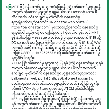
ဖြေ
MPT ဖြင့် ဝန်ဆောင်မှု ရယူအသုံးပြုရန် (သို့) ဝန်ဆောင်မှုရယူရန်
အတွက် ဝန်ဆောင်မှုရယူပုံ ၄ မျိုးရှိပါတယ်။ ဘောလုံးစတား မို
ဘိုင်းအက်ပလီကေးရှင်း မှ တိုက်ရိုက် ဝန်ဆောင်မှု
ရယူ၍သော်လည်းကောင်း Ballonestar web portal (
https://ballonestar.com ) မှသော်လည်းကောင်း ဝန်ဆောင်မှု
ရယူနိုင်ပါသည်။ ထို့ပြင် လူကြီးမင်း၏ မိုလ်ဘိုင်းဖုန်း တွင် MPT
ဖုန်းနံပါတ်ဖြင့် Message မှ တစ်ဆင့် ၁ ရက် စာအတွက် 8118 သို့
DD ဟု စာတို ပေးပို့ရမှာ ဖြစ်ပြီး၊ ၁ ပါတ် စာအတွက် 8118 သို့ WW
ဟုစာတို ပေးပို့ ကာ ဝန်ဆောင်မှု ရယူ ၍ အသုံးပြု နိုင်ပါသည်။ ထို့
အပြင် USSD code *2525*3# သို့ ခေါ်ဆို၍လည်း ဝန်ဆောင်မှု
ရယူနိုင်ပါသည်။
ATOM ဖြင့် ဝန်ဆောင်မှု ရယူအသုံးပြုရန် (သို့) ဝန်ဆောင်မှုရယူရန်
အတွက် ဝန်ဆောင်မှုရယူပုံ ၃ မျိုးရှိပါတယ်။ မိုဘိုင်းအက်ပလီ
ကေးရှင်း မှ တိုက်ရိုက် ဝန်ဆောင်မှုရယူ၍သော်လည်းကောင်း
Ballonestar web portal ( https://ballonestar.com ) မှ
သော်လည်းကောင်း ဝန်ဆောင်မှုရယူနိုင်ပါသည်။ ထို့ပြင် လူကြီး
မင်း၏ ATOM App Store မှတစ်ဆင့် ATOM ဖုန်းနံပါတ်ဖြင့်
ဝန်ဆောင်မှု ရယူ ၍ အသုံးပြု နိုင်ပါသည်။
KBZpay ဖြင့် ဝန်ဆောင်မှု ရယူအသုံးပြုရန် (သို့) ဝန်ဆောင်မှုရယူ
ရန် အတွက် ဝန်ဆောင်မှုရယူပုံ ၂ မျိုးရှိပါတယ်။ မိုဘိုင်းအက်ပလီ
ကေးရှင်း မှ တိုက်ရိုက် ဝန်ဆောင်မှုရယူ၍သော်လည်းကောင်း