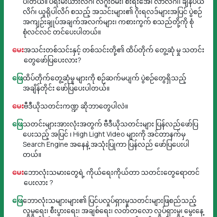
ပါတယ်။ ပရီးမီးယားလိဂ်၊ လီဂူးဝမ်း၊ စီးရီးအေ၊ လာလီဂါ၊ ချန်ပီယံ
လိဂ်၊ ယူရိုပါလိဂ် စသည့် အသင်းများ၏ ဂိုးရလဒ်များအပြင် ပွဲစဉ်
အကျဉ်းချုပ်အချက်အလက်များ၊ ကစားကွက် စသည်တို့ကို စုံ
စုံလင်လင် တင်ပေးပါတယ်။
မေး
အသင်းတစ်သင်းနှင့် တစ်သင်းတို့၏ ထိပ်တိုက် တွေ့ဆုံ မှု သတင်း
တွေဖော်ပြပေးလား?
ဖြေ
ထိပ်တိုက်တွေ့ဆုံမှု များကို စဉ်ဆက်မပျက် ပွဲစဉ်တွေရှိသည့်
အချိန်တိုင်း ဖော်ပြပေးပါတယ်။
မေး
ဗီဒီယိုသတင်းကဏ္ဍ ဆိုဘာတွေပါလဲ။
ဖြေ
သတင်းများအားလုံးအတွက် ဗီဒီယိုသတင်းများ ပြန်လည်ဖော်ပြ
ပေးသည့် အပြင် ၊ High Light Video များကို အင်တာနက်မှ
Search Engine အနေနဲ့ အသုံးပြုကာ ပြန်လည် ဖော်ပြပေးပါ
တယ်။
မေး
ဘောလုံးသမားတွေရဲ့ ကိုယ်ရေးကိုယ်တာ သတင်းတွေရောတင်
ပေးလား ?
ဖြေ
ဘောလုံးသများများ၏ ပြင်ပလှုပ်ရှားမှုသတင်းများဖြစည်သည့်
လှုမှုရေး၊ စီးပွားရေး၊ အချစ်ရေး၊ လတ်တလော လှုပ်ရှားမှု၊ မွေးနေ့