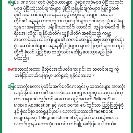
ဖြေ
Ballone Star တွင် ပွဲစဉ်ဇယားများ၊ ပွဲစဉ်ရလဒ်များ၊ ပွဲပြီးသတင်း
များ၊ ပွဲပြီးသုံးသပ်ချက်များ၊ ပွဲကြိုခန့်မှန်းချက်များ၊ ပြိုင်ပွဲတစ်
ခု၏ အကောင်းဆုံး အမှန်ဆုံး ၃ပွဲ ခန့်မှန်းချက်များ၊ အသင်း
တိုင်း၏ ခန့်မှန်း ကစားကွက်၊ လူစာရင်းများ၊ ဒဏ်ရာရ၊ ပွဲပယ် ခံရ
သူများ အကြောင်း၊ ပရီးမီးယားလိဂ်၊ လာလီဂါ၊ ဘွန်ဒက်စ်လီဂါ၊ စီး
ရီးအေ၊ လီဂူး၊ ချန်ပီယံလိဂ်၊ ယူရိုပါလိဂ် အစရှိသည့် ကမ္ဘာ့
အကောင်းဆုံး လိဂ်ကြီးများ၏ သတင်းအပြည့်အစုံ၊ အကြိုက်ဆုံး
ပွဲ ၊ ဆောင်းပါးများ ၊ ခန့်မှန်းပြိုင်ပွဲများ ၊ ရုပ်သံပြကွက်များ စသည်
တို့ကို စုံလင် ပြည့်စုံစွာ ထည့်သွင်း ဖော်ပြ ပေးသွားမည် ဖြစ်
ပါသည်။
မေး
ဘောလုံးစတား မိုဘိုင်းအက်ပလီကေးရှင်း က သတင်းတွေ ကို
တစ်ခြားဘယ်နေရာမှာ ဖတ်ရှုလို့ ရနိုင်သေးလဲ ?
ဖြေ
ဘောလုံးစတား မိုဘိုင်းအက်ပလီကေးရှင်း မှ သတင်းများ အားလုံး
သည် နိုင်ငံတကာ၏ ဘောလုံး သတင်းဌာန များမှ တဆင့် ဝယ်ယူ
ကာ တရားဝင် လွှင့်တင် ပေးထားသည့်အတွက် BalloneStar
Mobile Application နှင့် Web portal ပေါ်တွင်သာ ပြည့်ပြည့်စုံစုံ
နှင့် စုံလင်စွာ ဖတ်ရှုနိုင်မှာပါ။ ဘောလုံးစတား၏ facebook
စာမျက်နှာနှင့် Telegram channel တို့တွင်လဲ ဘောလုံးစတား
သတင်းဌာနမှ ဘောလုံး သတင်း တစ်ချို့ ဖော်ပြပေးပါတယ်။