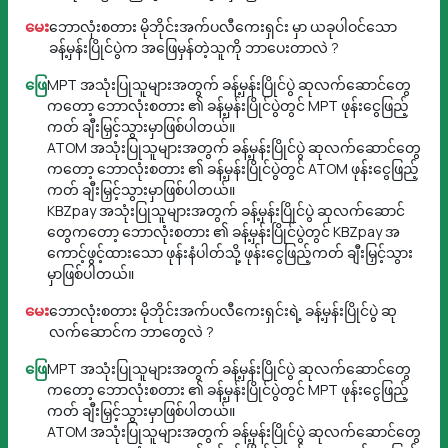
မေး
ဘောလုံးစတား မိုဘိုင်းအက်ပလီကေးရှင်း မှာ ယခုပါဝင်သော
ခန့်မှန်းပြိုင်ပွဲက အဖြေမှန်တဲ့သူကို ဘာပေးတာလဲ ?
ဖြေ
MPT အသုံးပြုသူများအတွက် ခန့်မှန်းပြိုင်ပွဲ ဆုလက်ဆောင်တွေ
ကတော့ ဘောလုံးစတား ၏ ခန့်မှန်းပြိုင်ပွဲတွင် MPT ဖုန်းငွေဖြည့်
ကတ် ချီးမြှင့်သွားမှာဖြစ်ပါတယ်။
ATOM အသုံးပြုသူများအတွက် ခန့်မှန်းပြိုင်ပွဲ ဆုလက်ဆောင်တွေ
ကတော့ ဘောလုံးစတား ၏ ခန့်မှန်းပြိုင်ပွဲတွင် ATOM ဖုန်းငွေဖြည့်
ကတ် ချီးမြှင့်သွားမှာဖြစ်ပါတယ်။
KBZpay အသုံးပြုသူများအတွက် ခန့်မှန်းပြိုင်ပွဲ ဆုလက်ဆောင်
တွေကတော့ ဘောလုံးစတား ၏ ခန့်မှန်းပြိုင်ပွဲတွင် KBZpay ‌အ
ကောင့်ဖွင့်ထားသော ဖုန်းနံပါတ်သို့ ဖုန်းငွေဖြည့်ကတ် ချီးမြှင့်သွား
မှာဖြစ်ပါတယ်။
မေး
ဘောလုံးစတား မိုဘိုင်းအက်ပလီကေးရှင်းရဲ့ ခန့်မှန်းပြိုင်ပွဲ ဆု
လက်ဆောင်က ဘာတွေလဲ ?
ဖြေ
MPT အသုံးပြုသူများအတွက် ခန့်မှန်းပြိုင်ပွဲ ဆုလက်ဆောင်တွေ
ကတော့ ဘောလုံးစတား ၏ ခန့်မှန်းပြိုင်ပွဲတွင် MPT ဖုန်းငွေဖြည့်
ကတ် ချီးမြှင့်သွားမှာဖြစ်ပါတယ်။
ATOM အသုံးပြုသူများအတွက် ခန့်မှန်းပြိုင်ပွဲ ဆုလက်ဆောင်တွေ