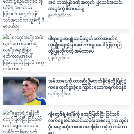
အဝါကတ်ပြစ်ဒဏ်အတွက် ပြင်သစ်အသင်း
အယူခံကို ဖီဖာပယ်ချ
၉ရက် ဇူလိုင်လ
ပါရာဂွေးအမျိုးသမီးလွှတ်တော်အမတ်ရဲ့
လူမျိုးရေးခွဲခြားစော်ကားမှုအပေါ် ပြန်လည်
တုံ့ပြန်လိုက်တဲ့ အမ်ဘာပေ
၇ရက် ဇူလိုင်လ
အမ်ဘာပေကို တားဆီးဖို့မတတ်နိုင်ခဲ့လို့ ပြိုင်ပွဲ
ကနေ ထွက်ခွာခဲ့ရကြောင်း ယောကရက်စ်ဝန်ခံ
၁ရက် ဇူလိုင်လ
ဂျီရော့ဒ်ရဲ့စံချိန်ကို ကျော်ဖြတ်ပြီး ပြင်သစ်
လက်ရွေးစင်အသင်းသမိုင်းတစ်လျှောက် သွင်း
ဂိုးအများဆုံးကစားသမားဖြစ်လာခဲ့တဲ့ အမ်ဘာ
ပေ