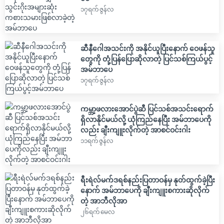
၁၇ရက် ဇွန်လ
ဆီနီဂေါအသင်းကို အနိုင်ယူပြီးနောက် ဝေဖန်သူ
တွေကို တုံ့ပြန်ပြောဆိုလာတဲ့ ပြင်သစ်ကြယ်ပွင့်
အမ်ဘာပေ
၁၇ရက် ဇွန်လ
ကမ္ဘာ့ဖလားအောင်ပွဲဆီ ပြင်သစ်အသင်းရောက်
ရှိလာနိုင်မယ်လို့ ယုံကြည်နေပြီး အမ်ဘာပေကို
လည်း ချီးကျူးလိုက်တဲ့ အာစင်ဝင်းဂါး
၁၁ရက် ဇွန်လ
ရီးရဲလ်မက်ဒရစ်နည်းပြတာဝန်မှ နုတ်ထွက်ခဲ့ပြီး
နောက် အမ်ဘာပေကို ချီးကျူးစကားဆိုလိုက်
တဲ့ အာဘီလိုအာ
၂၆ရက် မေလ