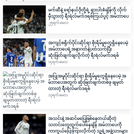
မက်ဆီနဲ့ ရော်နယ်ဒိုတို့ရဲ့ ရှားပါးစံချိန်ကို လိုက်
မှီသွားတဲ့ ရီးရဲလ်မက်ဒရစ်ကြယ်ပွင့် အမ်ဘာပေ
၂၅ရက် မေလ
အကျင့်စရိုက်ပိုင်းဆိုင်ရာ စိုးရိမ်မှုတွေရှိနေပေမဲ့
အမ်ဘာပေရဲ့အနာဂတ်နဲ့ပတ်သက်ပြီး
ဆုံးဖြတ်ချက်ချလိုက်တဲ့ ရီးရဲလ်မက်ဒရစ်
၁၄ရက် မေလ
အပြုအမူပိုင်းဆိုင်ရာ စိုးရိမ်မှုတွေရှိနေပေမဲ့ အ
မ်ဘာပေအတွက် ဆုံးဖြတ်ချက်တစ်ခု ချမှတ်
ထားတဲ့ ရီးရဲလ်မက်ဒရစ်
၁၃ရက် မေလ
အသင်းနဲ့ အဆင်မပြေဖြစ်နေတယ်ဆိုတဲ့
သတင်းတွေထွက်ပေါ်နေချိန် အမ်ဘာပေကို
ကာကွယ်ပြောကြားလိုက်တဲ့ သူ့ရဲ့အဖွဲ့သားများ