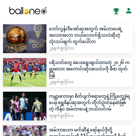
ဘော်လွန်းဒီအော်ဆုအတွက် အမ်ဘာပေရဲ့
အလားအလာ ဘယ်လောက်ရှိသလဲဆိုတဲ့
သုံးသပ်ချက် ထွက်ပေါ်လာ
၂၃ရက် ဇူလိုင်လ
ပရိသတ်တွေ မဲပေးရွေးချယ်ထားတဲ့ ၂၀၂၆ က
မ္ဘာ့ဖလား အကောင်းဆုံးအသင်းကို ဖီဖာ ထုတ်
ပြန်
၂၃ရက် ဇူလိုင်လ
ကမ္ဘာ့ဖလားမှာ စိတ်ပျက်စရာတွေနဲ့ ကြုံတွေ့ခဲ့ရ
ပေမဲ့ ရွှေဖိနပ်ဆုအတွက် တိုက်ပွဲဝင်နေဆဲဖြစ်
တဲ့ ကိန်း၊ အမ်ဘာပေနဲ့ ဘယ်လင်ဂမ်
၁၇ရက် ဇူလိုင်လ
အမ်ဘာပေက မက်ဆီနဲ့ ရော်နယ်ဒိုတို့