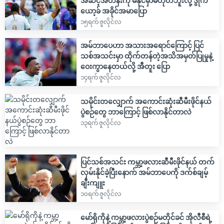
အဆင့်အတန်းကို မီနိုင်မှာမဟုတ်ဘူးလို့ ဒွိုက်
ယော့ခ် အခိုင်အမာပြော
၁၅ရက် ဇူလိုင်လ
အမ်ဘာပေဟာ အသားအရောင်ကြောင့် ပြင်
သစ်အသင်းမှာ ထိုက်တန်တဲ့အသိအမှတ်ပြုမှုနဲ့
ဝေးကွာနေတယ်လို့ အီတူး ပြော
၁၄ရက် ဇူလိုင်လ
သမိုင်းတလျှောက် အကောင်းဆုံးဆီမီးဖိုင်နယ်
ပွဲစဉ်တွေ ဘာကြောင့် ဖြစ်လာနိုင်တာလဲ
၁၃ရက် ဇူလိုင်လ
ပြင်သစ်အသင်း ကမ္ဘာ့ဖလားဆီမီးဖိုင်နယ် တက်
လှမ်းနိုင်ခဲ့ပြီးနောက် အမ်ဘာပေကို ဒက်စ်ချမ့်
ချီးကျူး
၁၀ရက် ဇူလိုင်လ
မော်ရိုကိုနဲ့ ကမ္ဘာ့ဖလားပွဲစဉ်မတိုင်ခင် အိုလီစီရဲ့