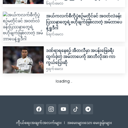
၆ရက် မေလ
အယ်ကလက်စီကိုပွဲစဉ်မတိုင်ခင် အဝတ်လဲခန်း
ပြဿနာတွေရဲ့ဗဟိုချက်ဖြစ်လာတဲ့ အမ်ဘာပေ
နဲ့ ရူဒီဂါ
၆ရက် မေလ
ဒဏ်ရာရနေစဉ် အီတလီမှာ အပန်းဖြေခရီး
ထွက်ခဲ့တဲ့ အမ်ဘာပေကို အာဘီလိုအာ ကာ
ကွယ်ပြောဆို
၅ရက် မေလ
အမ်ဘာပေရဲ့ဂျာစီကို ဘာကြောင့်တောင်းယူခဲ့
သလဲဆိုတာ ရှင်းပြလိုက်တဲ့ အလာဗက်စ်နည်း
ပြ
၂၃ရက် ဧပြီလ
ပီအက်စ်ဂျီမှထွက်ခွာလာပြီးနှစ်နှစ်ကြာမြင့်ချိန်
လူးဝစ်အင်းနရစ်နဲ့ပတ်သက်လို့ အမြင်ကို
ထုတ်ဖော်ပြောကြားလာတဲ့ အမ်ဘာပေ