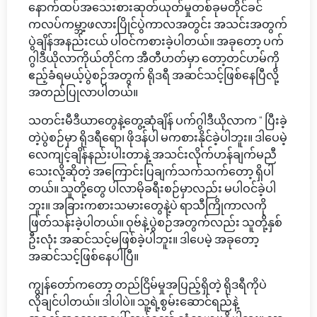
နောက်ထပ်အသေးစားဆုတ်ယုတ်မှုတစ်ခုမတိုင်ခင်
ကလပ်ကမ္ဘာ့ဖလားပြိုင်ပွဲကာလအတွင်း အသင်းအတွက်
ပွဲချိန်အနည်းငယ် ပါဝင်ကစားခဲ့ပါတယ်။ အခုတော့ ပက်
ဂွါဒီယိုလာကိုယ်တိုင်က အီတီဟတ်မှာ တော့တင်ဟမ်ကို
ဧည့်ခံရမယ့်ပွဲစဉ်အတွက် ရိုဒရီ အဆင်သင့်ဖြစ်နေပြီလို့
အတည်ပြုလာပါတယ်။
သတင်းမီဒီယာတွေနဲ့တွေ့ဆုံချိန် ပက်ဂွါဒီယိုလာက “ ပြီးခဲ့
တဲ့ပွဲစဉ်မှာ ရိုဒရီရော၊ ဖိုဒန်ပါ မကစားနိုင်ခဲ့ပါဘူး။ ဒါပေမဲ့
လေကျင့်ချိန်နည်းပါးတာနဲ့ အသင်းလိုက်ဟန်ချက်မညီ
သေးလို့ဆိုတဲ့ အကြောင်းပြချက်သက်သက်တော့ ရှိပါ
တယ်။ သူတို့တွေ ပါလာမိုခရီးစဉ်မှာလည်း မပါဝင်ခဲ့ပါ
ဘူး။ အခြားကစားသမားတွေနဲ့ပဲ ရာသီကြိုကာလကို
ဖြတ်သန်းခဲ့ပါတယ်။ ဝုဗ်နဲ့ပွဲစဉ်အတွက်လည်း သူတို့နှစ်
ဦးလုံး အဆင်သင့်မဖြစ်ခဲ့ပါဘူး။ ဒါပေမဲ့ အခုတော့
အဆင်သင့်ဖြစ်နေပါပြီ။
ကျွန်တော်ကတော့ တည်ငြိမ်မှုအပြည့်ရှိတဲ့ ရိုဒရီကိုပဲ
လိုချင်ပါတယ်။ ဒါပါပဲ။ သူ့ရဲ့စွမ်းဆောင်ရည်နဲ့