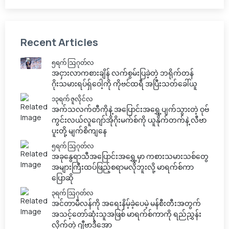
Recent Articles
၅ရက် သြဂုတ်လ
အငှားလာကစားချိန် လက်စွမ်းပြခဲ့တဲ့ ဘရိုက်တန်
ဂိုးသမားရပ်ရှ်ဝေါ့ကို ကိုဗင်ထရီ အပြီးသတ်ခေါ်ယူ
၁၃ရက် ဇူလိုင်လ
အက်သလက်တီကိုနဲ့ အပြောင်းအရွှေ့ပျက်သွားတဲ့ ဝုဗ်
ကွင်းလယ်လူဂျော်အိုဂိုးမက်စ်ကို ယူနိုက်တက်နဲ့ လီဗာ
ပူးတို့ မျက်စိကျနေ
၅ရက် သြဂုတ်လ
အခုနွေရာသီအပြောင်းအရွှေ့မှာ ကစားသမားသစ်တွေ
အများကြီးထပ်ဖြည့်စရာမလိုဘူးလို့ မာရက်စ်ကာ
ပြောဆို
၃ရက် သြဂုတ်လ
အင်တာမီလန်ကို အရေးနိမ့်ခဲ့ပေမဲ့ မန်စီးတီးအတွက်
အသင့်တော်ဆုံးသူအဖြစ် မာရက်စ်ကာကို ရည်ညွှန်း
လိုက်တဲ့ ဂျီဗာဒီအော