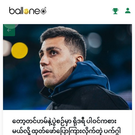
တော့တင်ဟမ်နဲ့ပွဲစဉ်မှာ ရိုဒရီ ပါဝင်ကစား
မယ်လို့ ထုတ်ဖော်ပြောကြားလိုက်တဲ့ ပက်ဂွါ