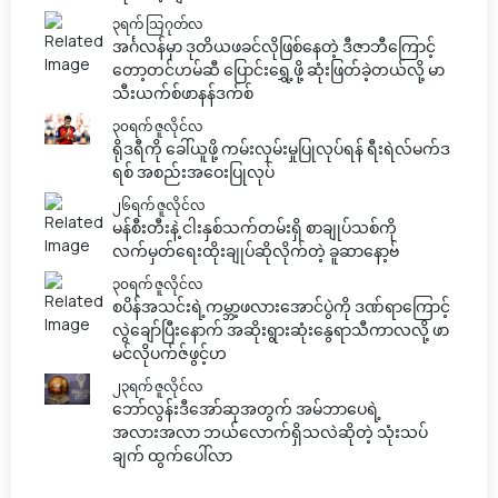
၃ရက် သြဂုတ်လ
အင်္ဂလန်မှာ ဒုတိယဖခင်လိုဖြစ်နေတဲ့ ဒီဇာဘီကြောင့်
တော့တင်ဟမ်ဆီ ပြောင်းရွှေ့ဖို့ ဆုံးဖြတ်ခဲ့တယ်လို့ မာ
သီးယက်စ်ဖာနန်ဒက်စ်
၃၀ရက် ဇူလိုင်လ
ရိုဒရီကို ခေါ်ယူဖို့ ကမ်းလှမ်းမှုပြုလုပ်ရန် ရီးရဲလ်မက်ဒ
ရစ် အစည်းအဝေးပြုလုပ်
၂၆ရက် ဇူလိုင်လ
မန်စီးတီးနဲ့ ငါးနှစ်သက်တမ်းရှိ စာချုပ်သစ်ကို
လက်မှတ်ရေးထိုးချုပ်ဆိုလိုက်တဲ့ ခူဆာနော့ဗ်
၃၀ရက် ဇူလိုင်လ
စပိန်အသင်းရဲ့ကမ္ဘာ့ဖလားအောင်ပွဲကို ဒဏ်ရာကြောင့်
လွဲချော်ပြီးနောက် အဆိုးရွားဆုံးနွေရာသီကာလလို့ ဖာ
မင်လိုပက်ဇ်ဖွင့်ဟ
၂၃ရက် ဇူလိုင်လ
ဘော်လွန်းဒီအော်ဆုအတွက် အမ်ဘာပေရဲ့
အလားအလာ ဘယ်လောက်ရှိသလဲဆိုတဲ့ သုံးသပ်
ချက် ထွက်ပေါ်လာ