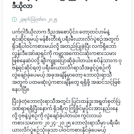
ဒီယိုလာ
၂၃ရက် သြဂုတ်လ, ၂၀၂၅
ပက်ဂွါဒီယိုလာက ဒီညအစောပိုင်း၊ တော့တင်ဟမ်နဲ့
ရင်ဆိုင်ရမယ့် မန်စီးတီးရဲ့ပရီးမီးယားလိဂ်ပွဲစဉ်အတွက်
ရိုဒရီပါဝင်ကစားမယ်လို့ အတည်ပြုခဲ့ပြီး လက်ရှိဘော်
လွန်းဒီအော်ဆုရှင်ကို ကမ္ဘာ့အကောင်းဆုံးကစားသမား
ဖြစ်နေဆဲပဲလို့ ချီးကျူးပြောဆိုခဲ့ပါတယ်။ စပိန်သားက ဝု
ဗ်နဲ့ရင်ဆိုင်ရတဲ့ ပရီးမီးယားလိဂ်ရာသီအဖွင့်ပွဲစဉ်ကို
လွဲချော်ခဲ့ပေမယ့် အခုအချိန်မှာတော့ ဘောလုံးရာသီ
အတွက် ပထမဆုံးပွဲကစားချိန်တွေ ရရှိဖို့ အဆင်သင့်ဖြစ်
နေပါပြီ။
ပြီးခဲ့တဲ့ဘောလုံးရာသီအတွင်း ပြင်းထန်ဒူးအရွတ်စုတ်ပြဲ
ဒဏ်ရာရရှိပြီးနောက် ရိုဒရီက ကြံ့ခိုင်မှုပိုင်းအားနည်းနေ
လို့ ဝုဗ်နဲ့ပွဲစဉ်ကို လွဲချော်ခဲ့ပါတယ်။ ကွင်းလယ်
ကစားသမားက ၂၀၂၄-၂၀၂၅ ဘောလုံးရာသီမှာ ပရီးမီး
ယားလိဂ်ပွဲစဉ်သုံးခုသာ ပါဝင်ကစားနိုင်ခဲ့ပေမယ့်