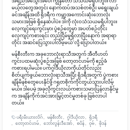
အရည်အသွေးအပေါ် ကျွန်တော် သံသယမရှိပါဘူး။ လာ
မယ့်လတွေအတွင်း နောက်ထပ်အသစ်တစ်ဦး မရွေးချယ်
ခင်အချိန်အထိ ရိုဒရီက ကမ္ဘာ့အကောင်းဆုံးဘောလုံး
သမားအဖြစ် ရှိနေဆဲပါပဲ။ ဒါကို လုံးဝသံသယမရှိပါဘူး။
လေ့ကျင့်ရေးကွင်းမှာ၊ ပွဲစဉ်တွေမှာ အပတ်စဉ်တိုင်း
လေ့ကျင့်ကစားရင်း တည်ငြိမ်မှုရှိလာပြီးနောက် အရာရာ
တိုင်း အဆင်ပြေသွားပါလိမ့်မယ်”လို့ ပြောပါတယ်။
မန်စီးတီးက အခုဘောလုံးရာသီအတွက် အီတီဟတ်
ကွင်းပထမဆုံးပွဲစဉ်အဖြစ် တော့တင်ဟမ်ကို ဧည့်ခံ
ကစားရပါမယ်။ ပက်ဂွါဒီယိုလာကိုယ်တိုင်လည်း
စိတ်ပျက်ဖွယ်ဘောလုံးရာသီအပြီး ရိုဒရီအတွက် ပွဲကစား
ချိန်မိနစ်တွေပေးနိုင်ဖို့ ဂရုတစိုက်ကိုင်တွယ်သွားပါလိမ့်
မယ်။ ဒါပေမဲ့ အခုလိုကွင်းလယ်ကစားသမားပြန်လာနိုင်မှု
က အချိန်ကိုက်အင်အားမြှင့်တင်မှုတစ်ခု ဖြစ်လာပါ
တယ်။
ပရီးမီးယားလိဂ်
မန်စီးတီး
ဂွါဒီယိုလာ
ရိုဒရီ
တော့တင်ဟမ်
ဘော်လွန်းဒီအော်
စပိန်
ဝုဗ်
ဖိုဒန်