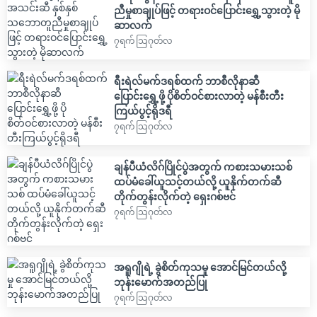
ညီမှုစာချုပ်ဖြင့် တရားဝင်ပြောင်းရွှေ့သွားတဲ့ မို
ဆာလက်
၇ရက် သြဂုတ်လ
ရီးရဲလ်မက်ဒရစ်ထက် ဘာစီလိုနာဆီ
ပြောင်းရွှေ့ဖို့ ပိုစိတ်ဝင်စားလာတဲ့ မန်စီးတီး
ကြယ်ပွင့်ရိုဒရီ
၇ရက် သြဂုတ်လ
ချန်ပီယံလိဂ်ပြိုင်ပွဲအတွက် ကစားသမားသစ်
ထပ်မံခေါ်ယူသင့်တယ်လို့ ယူနိုက်တက်ဆီ
တိုက်တွန်းလိုက်တဲ့ ရှေးဂစ်ဗင်
၇ရက် သြဂုတ်လ
အရူဂျိုရဲ့ ခွဲစိတ်ကုသမှု အောင်မြင်တယ်လို့
ဘုန်းမောက်အတည်ပြု
၇ရက် သြဂုတ်လ