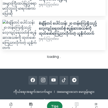
၅ရက် သြဂုတ်လ
စံချိန်တင် ပေါင်သန်း ၂၀ တန်ကြေးရှိသည့်
လေ့ကျင့်ရေးဝတ်စုံ စပွန်ဆာအသစ်ကို
ထုတ်ဖော်ကြေညာလိုက်တဲ့ ယူနိုက်တက်
၅ရက် သြဂုတ်လ
loading ..
ကီုယ်ရေးအချက်အလက်များ
|
အမေးများသော မေးခွန်းများ
Since 2016 © Copyright
Ballonestar
Tips