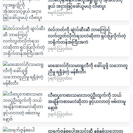
ဖွယ် အငှားဖြင့်ခေါ်ယူမယ့် လီဗာပူး
၈ရက် သြဂုတ်လ
ဝဲလ်ဘတ်ကို ချဲလ်ဆီးဆီ ဘာကြောင့်
လက်လွှတ်လိုက်ရသလဲဆိုတာ ရှင်းပြလိုက်တဲ့
ဘရိုက်တန်အကြီးအကဲ
၇ရက် သြဂုတ်လ
မာဆေးလ်ဂိုးသမားရူလီကို ခေါ်ယူဖို့ သဘောတူ
ညီမှု ရရှိခဲ့တဲ့ မန်စီးတီး
၇ရက် သြဂုတ်လ
လီဗာပူးကစားသမားဘ၀ပွဲဦးထွက်ကို ဘယ်
အချိန်ကစားမလဲဆိုတာ ဖွင့်ဟလာတဲ့ ဗစ်တာမူ
နော့ဇ်
၇ရက် သြဂုတ်လ
ထရက်ဇွန်စပေါအသင်းဆီ နှစ်နှစ်သဘောတူ