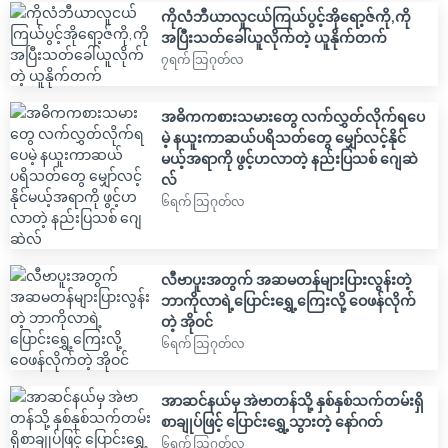
ကိုလံဘီယာလူငယ်ကြယ်ပွင့်အိုရော့ဇ်ကို,ကို
အပြီးသတ်ခေါ်ယူလိုက်တဲ့ ယူနိုက်တက်
၇ရက် သြဂုတ်လ
အဓိကကစားသမားတွေ လက်လွှတ်လိုက်ရပေ
မဲ့ နယူးကာဆယ်ပရိသတ်တွေ မျှော်လင့်နိုင်
မယ့်အရာကို ဖွင့်ဟလာတဲ့ နည်းပြသစ် ဂျေဆဲ
လ်
၆ရက် သြဂုတ်လ
လီဗာပူးအတွက် အဆမတန်များပြားလွန်းတဲ့
ဘာကိုလာရဲ့ပြောင်းရွှေ့ကြေးလို့ ဝေဖန်လိုက်
တဲ့ အိုဝင်
၆ရက် သြဂုတ်လ
အာဆင်နယ်မှ အဲဗာတန်သို့ နှစ်နှစ်သက်တမ်းရှိ
စာချုပ်ဖြင့် ပြောင်းရွှေ့သွားတဲ့ နော်ဂတ်
၆ရက် သြဂုတ်လ