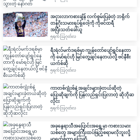
အငှားလာကစားချိန် လက်စွမ်းပြခဲ့တဲ့ ဘရိုက်
တန်ဂိုးသမားရပ်ရှ်ဝေါ့ကို ကိုဗင်ထရီ
အပြီးသတ်ခေါ်ယူ
၅ရက် သြဂုတ်လ
ရီးရဲလ်မက်ဒရစ်မှာ ကျွန်တော်ပျော်ရွှင်နေတာ
ကို မော်ရင်ဟို မြင်တွေ့ချင်နေတယ်လို့ ဗင်နီစီး
ယက်စ်ဆို
၅ရက် သြဂုတ်လ
ကာတစ်ဂျုံးစ်နဲ့ အချင်းများခဲ့တယ်ဆိုတဲ့
ပြောဆိုချက်ကို ပြန်လည်ရှင်းပြလာတဲ့ ဆိုဘိုဆ
လိုင်း
၅ရက် သြဂုတ်လ
အခုနွေရာသီအပြောင်းအရွှေ့မှာ ကစားသမား
သစ်တွေ အများကြီးထပ်ဖြည့်စရာမလိုဘူးလို့
မာရက်စ်ကာ ပြောဆို