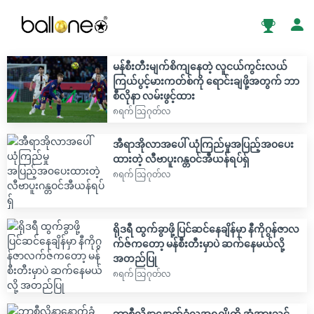
မန်စီးတီးမျက်စိကျနေတဲ့ လူငယ်ကွင်းလယ်
ကြယ်ပွင့်မားကတ်စ်ကို ရောင်းချဖို့အတွက် ဘာ
စီလိုနာ လမ်းဖွင့်ထား
၈ရက် သြဂုတ်လ
အီရာအိုလာအပေါ် ယုံကြည်မှုအပြည့်အ၀ပေး
ထားတဲ့ လီဗာပူးဂန္တဝင်အီယန်ရပ်ရှ်
၈ရက် သြဂုတ်လ
ရိုဒရီ ထွက်ခွာဖို့ ပြင်ဆင်နေချိန်မှာ နီကိုဂွန်ဇာလ
က်ဇ်ကတော့ မန်စီးတီးမှာပဲ ဆက်နေမယ်လို့
အတည်ပြု
၈ရက် သြဂုတ်လ
ဘာစီလိုနာနောက်ခံလူအရူဂျိုကို အံ့အားသင့်