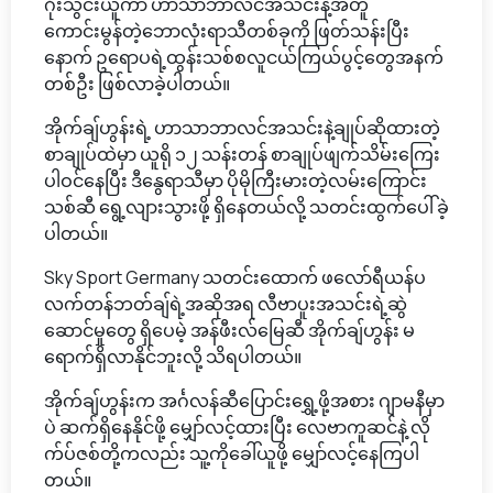
ဂိုးသွင်းယူကာ ဟာသာဘာလင်အသင်းနဲ့အတူ
ကောင်းမွန်တဲ့ဘောလုံးရာသီတစ်ခုကို ဖြတ်သန်းပြီး
နောက် ဥရောပရဲ့ထွန်းသစ်စလူငယ်ကြယ်ပွင့်တွေအနက်
တစ်ဦး ဖြစ်လာခဲ့ပါတယ်။
အိုက်ချ်ဟွန်းရဲ့ ဟာသာဘာလင်အသင်းနဲ့ချုပ်ဆိုထားတဲ့
စာချုပ်ထဲမှာ ယူရို ၁၂ သန်းတန် စာချုပ်ဖျက်သိမ်းကြေး
ပါဝင်နေပြီး ဒီနွေရာသီမှာ ပိုမိုကြီးမားတဲ့လမ်းကြောင်း
သစ်ဆီ ရွေ့လျားသွားဖို့ ရှိနေတယ်လို့ သတင်းထွက်ပေါ်ခဲ့
ပါတယ်။
Sky Sport Germany သတင်းထောက် ဖလော်ရီယန်ပ
လက်တန်ဘတ်ချ်ရဲ့အဆိုအရ လီဗာပူးအသင်းရဲ့ဆွဲ
ဆောင်မှုတွေ ရှိပေမဲ့ အန်ဖီးလ်မြေဆီ အိုက်ချ်ဟွန်း မ
ရောက်ရှိလာနိုင်ဘူးလို့ သိရပါတယ်။
အိုက်ချ်ဟွန်းက အင်္ဂလန်ဆီပြောင်းရွှေ့ဖို့အစား ဂျာမနီမှာ
ပဲ ဆက်ရှိနေနိုင်ဖို့ မျှော်လင့်ထားပြီး လေဗာကူဆင်နဲ့ လို
က်ပ်ဇစ်တို့ကလည်း သူ့ကိုခေါ်ယူဖို့ မျှော်လင့်နေကြပါ
တယ်။