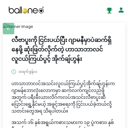
လီဗာပူးကို ငြင်းပယ်ပြီး ဂျာမနီမှာပဲဆက်ရှိ
နေဖို့ ဆုံးဖြတ်လိုက်တဲ့ ဟာသာဘာလင်
လူငယ်ကြယ်ပွင့် အိုက်ချ်ဟွန်း
၁၀ရက် ဇွန်လ
ဟာသာဘာလင်အသင်းလူငယ်ကြယ်ပွင့်အိုက်ချ်ဟွန်းက
ဂျာမန်ဘောလုံးလောကမှာ ဆက်လက်ကျင်လည်ဖို့
အတွက် ပရီးမီးယားလိဂ်ကလပ်အသင်းလီဗာပူးဆီ
ပြောင်းရွှေ့နိုင်မယ့် အခွင့်အရေးကို ငြင်းပယ်ခဲ့တယ်လို့
သတင်းတွေအရ သိရပါတယ်။
အသက် ၁၆ နှစ်အရွယ်ကစားသမားက ၁၉ ပွဲကစား၊ နှစ်