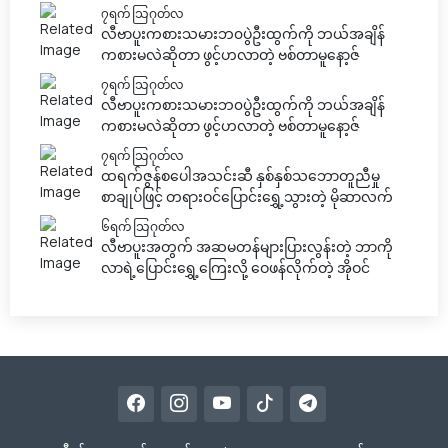
၇ရက် သြဂုတ်လ
လီဗာပူးကစားသမားဘ၀ပွဲဦးထွက်ကို ဘယ်အချိန်
ကစားမလဲဆိုတာ ဖွင့်ဟလာတဲ့ ဗစ်တာမူနော့ဇ်
၇ရက် သြဂုတ်လ
လီဗာပူးကစားသမားဘ၀ပွဲဦးထွက်ကို ဘယ်အချိန်
ကစားမလဲဆိုတာ ဖွင့်ဟလာတဲ့ ဗစ်တာမူနော့ဇ်
၇ရက် သြဂုတ်လ
ထရက်ဇွန်စပေါအသင်းဆီ နှစ်နှစ်သဘောတူညီမှု
စာချုပ်ဖြင့် တရားဝင်ပြောင်းရွှေ့သွားတဲ့ မိုဆာလက်
၆ရက် သြဂုတ်လ
လီဗာပူးအတွက် အဆမတန်များပြားလွန်းတဲ့ ဘာကို
လာရဲ့ပြောင်းရွှေ့ကြေးလို့ ဝေဖန်လိုက်တဲ့ အိုဝင်