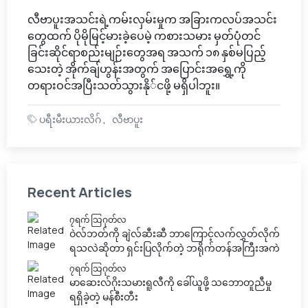
လီဗာပူးအသင်းရဲ့ကမ်းလှမ်းမှုက အခြားကလပ်အသင်း
တွေထက် ပိုမိုမြင့်မားခဲ့ပေမဲ့ ကစားသမား မှတ်ပုံတင်
ခြင်းဆိုင်ရာစည်းမျဉ်းတွေအရ အသက် ၁၈ နှစ်မပြည့်
သေးတဲ့ အိုက်ချ်ဟွန်းအတွက် အပြောင်းအရွှေ့ကို
တရားဝင်အပြီးသတ်သွားနို်ငဖို့ မရှိပါဘူး။
ပရီးမီးယားလိဂ်
လီဗာပူး
Recent Articles
၇ရက် သြဂုတ်လ
ဝဲလ်ဘတ်ကို ချဲလ်ဆီးဆီ ဘာကြောင့်လက်လွှတ်လိုက်
ရသလဲဆိုတာ ရှင်းပြလိုက်တဲ့ ဘရိုက်တန်အကြီးအကဲ
၇ရက် သြဂုတ်လ
မာဆေးလ်ဂိုးသမားရူလီကို ခေါ်ယူဖို့ သဘောတူညီမှု
ရရှိခဲ့တဲ့ မန်စီးတီး