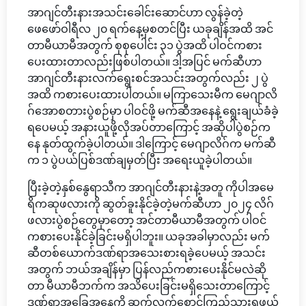
အာဂျင်တီးနားအသင်းခေါင်းဆောင်ဟာ လွန်ခဲ့တဲ့
ဖေဖော်ဝါရီလ ၂၀ ရက်နေ့မှစတင်ပြီး ယခုချိန်အထိ အင်
တာမီယာမီအတွက် စုစုပေါင်း ၃၁ ပွဲအထိ ပါဝင်ကစား
ပေးထားတာလည်းဖြစ်ပါတယ်။ ဒါ့အပြင် မက်ဆီဟာ
အာဂျင်တီးနားလက်ရွေးစင်အသင်းအတွက်လည်း ၂ ပွဲ
အထိ ကစားပေးထားပါတယ်။ မကြာသေးမီက မေဂျာလိ
ဂ်အောစတားပွဲစဉ်မှာ ပါဝင်ဖို့ မက်ဆီအနေနဲ့ ရွေးချယ်ခံခဲ့
ရပေမယ့် အနားယူဖို့လိုအပ်တာကြောင့် အဆိုပါပွဲစဉ်က
နေ နုတ်ထွက်ခဲ့ပါတယ်။ ဒါကြောင့် မေဂျာလိဂ်က မက်ဆီ
က ၁ ပွဲပယ်ပြစ်ဒဏ်ချမှတ်ပြီး အရေးယူခဲ့ပါတယ်။
ပြီးခဲ့တဲ့နှစ်နွေရာသီက အာဂျင်တီးနားနဲ့အတူ ကိုပါအမေ
ရိကဆုဖလားကို ဆွတ်ခူးနိုင်ခဲ့တဲ့မက်ဆီဟာ ၂၀၂၄ လိဂ်
ဖလားပွဲစဉ်တွေမှာတော့ အင်တာမီယာမီအတွက် ပါဝင်
ကစားပေးနိုင်ခဲ့ခြင်းမရှိပါဘူး။ ယခုအခါမှာလည်း မက်
ဆီတစ်ယောက်ဒဏ်ရာအသေးစားရခဲ့ပေမယ့် အသင်း
အတွက် ဘယ်အချိန်မှာ ပြန်လည်ကစားပေးနိုင်မလဲဆို
တာ မီယာမီဘက်က အသိပေးခြင်းမရှိသေးတာကြောင့်
ဒဏ်ရာအခြေအနေကို ဆက်လက်စောင့်ကြည့်သွားရဖွယ်