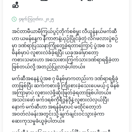
ဆီ
၄ရက် သြဂုတ်လ, ၂၀၂၅
အင်တာမီယာမီကြယ်ပွင့်တိုက်စစ်မှူး လီယွန်နယ်မက်ဆီ
ဟာ ယမန်နေ့က နီကာဇာနဲ့ယှဉ်ပြိုင်ခဲ့တဲ့ လိဂ်ဖလားပွဲစဉ်
မှာ ဒဏ်ရာပြဿနာကြုံတွေ့ခဲ့ရတာကြောင့် ပွဲအစ ၁၁
မိနစ်မှာပဲ လူစားလဲခံခဲ့ရပြီး ယခုအခါမှာတော့
ကစားသမားဟာ အသေးစားကြွက်သားဒဏ်ရာရရှိခဲ့တာ
ဖြစ်တယ်လို့ အတည်ပြုလာခဲ့ပါတယ်။
မက်ဆီအနေနဲ့ ပွဲအစ ၇ မိနစ်မှာကတည်းက ဒဏ်ရာရရှိခဲ့
တာဖြစ်ပြီး ဆက်ကစားဖို့ ကြိုးစားခဲ့သေးပေမယ့် ၄ မိနစ်
အကြာမှာပဲ လူစားလဲဖို့ဆုံးဖြတ်ခဲ့ရတာဖြစ်ပါတယ်။
အသင်းဖော် ဖက်ဒရစ်ကိုရီဒွန်ဒိုနဲ့ လူစားလဲလှယ်ပြီး
နောက် မက်ဆီဟာ အရန်ခုံမှာပင် မထိုင်တော့ဘဲ
အဝတ်လဲခန်းအတွင်းသို့ ချက်ချင်းဝင်သွားခဲ့ကာ
ဆေးကုသမှုခံယူခဲ့ပါတယ်။