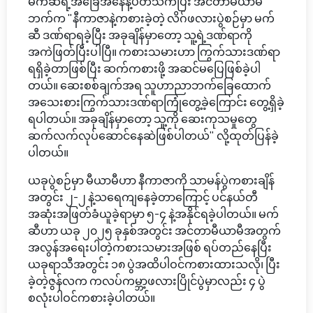
မက်ဆီရဲ့အခြေအနေနဲ့ပတ်သက်ပြီး အင်တာမီယာမီ
ဘက်က "နီကာဇာနဲ့ကစားခဲ့တဲ့ လိဂ်ဖလားပွဲစဉ်မှာ မက်
ဆီ ဒဏ်ရာရခဲ့ပြီး အခုချိန်မှာတော့ သူ့ရဲ့ဒဏ်ရာကို
အကဲဖြတ်ပြီးပါပြီ။ ကစားသမားဟာ ကြွက်သားဒဏ်ရာ
ရရှိခဲ့တာဖြစ်ပြီး ဆက်ကစားဖို့ အဆင်မပြေဖြစ်ခဲ့ပါ
တယ်။ ဆေးစစ်ချက်အရ သူဟာညာဘက်ခြေထောက်
အသေးစားကြွက်သားဒဏ်ရာကြုံတွေ့ခဲ့ကြောင်း တွေ့ရှိခဲ့
ရပါတယ်။ အခုချိန်မှာတော့ သူ့ကို ဆေးကုသမှုတွေ
ဆက်လက်လုပ်ဆောင်နေဆဲဖြစ်ပါတယ်" လို့ထုတ်ပြန်ခဲ့
ပါတယ်။
ယခုပွဲစဉ်မှာ မီယာမီဟာ နီကာဇာကို သာမန်ပွဲကစားချိန်
အတွင်း ၂-၂ နဲ့သရေကျနေခဲ့တာကြောင့် ပင်နယ်တီ
အဆုံးအဖြတ်ခံယူခဲ့ရာမှာ ၅-၄ နဲ့အနိုင်ရခဲ့ပါတယ်။ မက်
ဆီဟာ ယခု ၂၀၂၅ ခုနှစ်အတွင်း အင်တာမီယာမီအတွက်
အလွန်အရေးပါတဲ့ကစားသမားအဖြစ် ရပ်တည်နေပြီး
ယခုရာသီအတွင်း ၁၈ ပွဲအထိပါဝင်ကစားထားသလို၊ ပြီး
ခဲ့တဲ့ဇွန်လက ကလပ်ကမ္ဘာ့ဖလားပြိုင်ပွဲမှာလည်း ၄ ပွဲ
စလုံးပါဝင်ကစားခဲ့ပါတယ်။