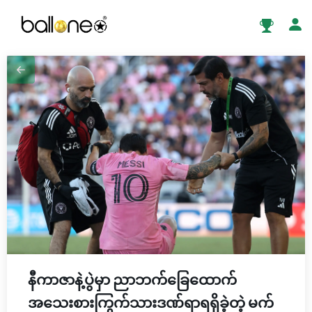
နီကာဇာနဲ့ပွဲမှာ ညာဘက်ခြေထောက်
အသေးစားကြွက်သားဒဏ်ရာရရှိခဲ့တဲ့ မက်