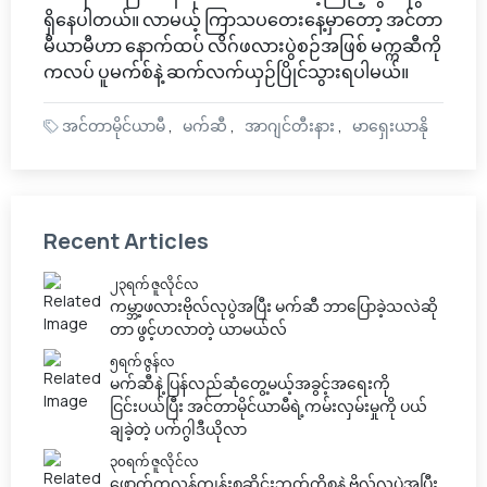
ရှိနေပါတယ်။ လာမယ့် ကြာသပတေးနေ့မှာတော့ အင်တာ
မီယာမီဟာ နောက်ထပ် လိဂ်ဖလားပွဲစဉ်အဖြစ် မက္ကဆီကို
ကလပ် ပူမက်စ်နဲ့ ဆက်လက်ယှဉ်ပြိုင်သွားရပါမယ်။
အင်တာမိုင်ယာမီ
မက်ဆီ
အာဂျင်တီးနား
မာရှေးယာနို
Recent Articles
၂၃ရက် ဇူလိုင်လ
ကမ္ဘာ့ဖလားဗိုလ်လုပွဲအပြီး မက်ဆီ ဘာပြောခဲ့သလဲဆို
တာ ဖွင့်ဟလာတဲ့ ယာမယ်လ်
၅ရက် ဇွန်လ
မက်ဆီနဲ့ ပြန်လည်ဆုံတွေ့မယ့်အခွင့်အရေးကို
ငြင်းပယ်ပြီး အင်တာမိုင်ယာမီရဲ့ကမ်းလှမ်းမှုကို ပယ်
ချခဲ့တဲ့ ပက်ဂွါဒီယိုလာ
၃၀ရက် ဇူလိုင်လ
ဖောက်ကလန်ကျွန်းစုဆိုင်းဘုတ်ကိစ္စနဲ့ ဗိုလ်လုပွဲအပြီး