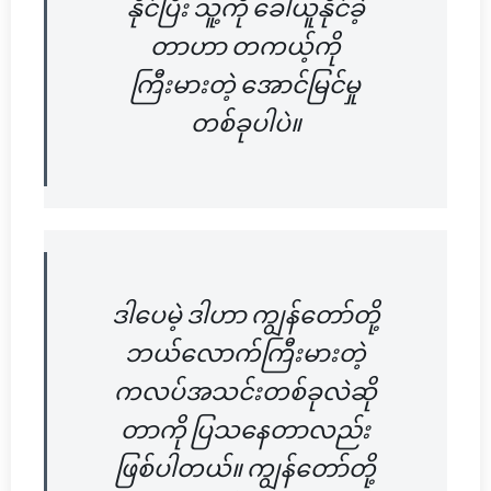
နိုင်ပြီး သူ့ကို ခေါ်ယူနိုင်ခဲ့
တာဟာ တကယ့်ကို
ကြီးမားတဲ့ အောင်မြင်မှု
တစ်ခုပါပဲ။
ဒါပေမဲ့ ဒါဟာ ကျွန်တော်တို့
ဘယ်လောက်ကြီးမားတဲ့
ကလပ်အသင်းတစ်ခုလဲဆို
တာကို ပြသနေတာလည်း
ဖြစ်ပါတယ်။ ကျွန်တော်တို့