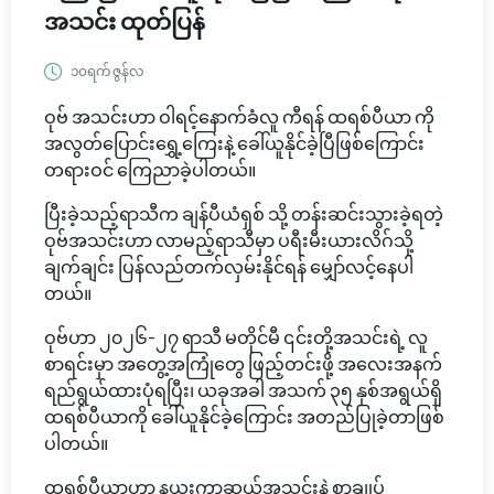
အသင်း ထုတ်ပြန်
၁၀ရက် ဇွန်လ
ဝုဗ် အသင်းဟာ ဝါရင့်နောက်ခံလူ ကီရန် ထရစ်ပီယာ ကို
အလွတ်ပြောင်းရွှေ့ကြေးနဲ့ ခေါ်ယူနိုင်ခဲ့ပြီဖြစ်ကြောင်း
တရားဝင် ကြေညာခဲ့ပါတယ်။
ပြီးခဲ့သည့်ရာသီက ချန်ပီယံရှစ် သို့ တန်းဆင်းသွားခဲ့ရတဲ့
ဝုဗ်အသင်းဟာ လာမည့်ရာသီမှာ ပရီးမီးယားလိဂ်သို့
ချက်ချင်း ပြန်လည်တက်လှမ်းနိုင်ရန် မျှော်လင့်နေပါ
တယ်။
ဝုဗ်ဟာ ၂၀၂၆-၂၇ ရာသီ မတိုင်မီ ၎င်းတို့အသင်းရဲ့ လူ
စာရင်းမှာ အတွေ့အကြုံတွေ ဖြည့်တင်းဖို့ အလေးအနက်
ရည်ရွယ်ထားပုံရပြီး၊ ယခုအခါ အသက် ၃၅ နှစ်အရွယ်ရှိ
ထရစ်ပီယာကို ခေါ်ယူနိုင်ခဲ့ကြောင်း အတည်ပြုခဲ့တာဖြစ်
ပါတယ်။
ထရစ်ပီယာဟာ နယူးကာဆယ်အသင်းနဲ့ စာချုပ်