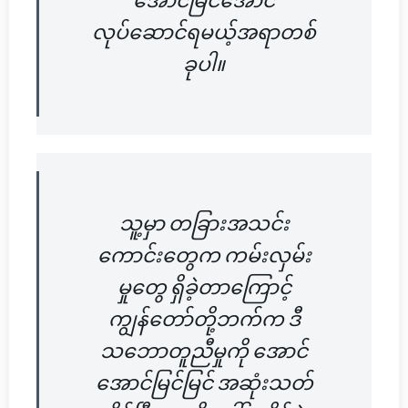
လုပ်ဆောင်ရမယ့်အရာတစ်
ခုပါ။
သူ့မှာ တခြားအသင်း
ကောင်းတွေက ကမ်းလှမ်း
မှုတွေ ရှိခဲ့တာကြောင့်
ကျွန်တော်တို့ဘက်က ဒီ
သဘောတူညီမှုကို အောင်
အောင်မြင်မြင် အဆုံးသတ်