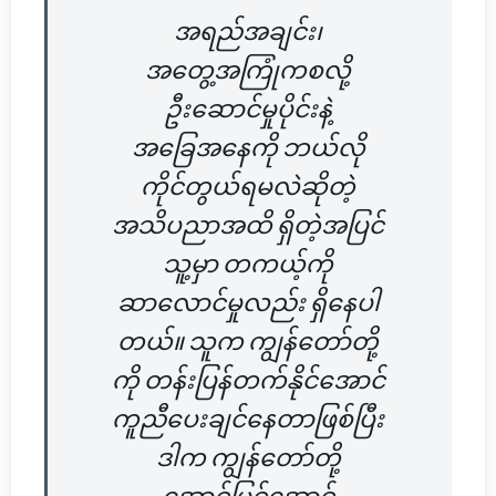
အရည်အချင်း၊
အတွေ့အကြုံကစလို့
ဦးဆောင်မှုပိုင်းနဲ့
အခြေအနေကို ဘယ်လို
ကိုင်တွယ်ရမလဲဆိုတဲ့
အသိပညာအထိ ရှိတဲ့အပြင်
သူ့မှာ တကယ့်ကို
ဆာလောင်မှုလည်း ရှိနေပါ
တယ်။ သူက ကျွန်တော်တို့
ကို တန်းပြန်တက်နိုင်အောင်
ကူညီပေးချင်နေတာဖြစ်ပြီး
ဒါက ကျွန်တော်တို့
အောင်မြင်အောင်