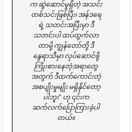
က ဆွဲဆောင်မှုရှိတဲ့ အသင်း
တစ်သင်းဖြစ်ပြီး၊ အန်ဒရေ
ရဲ့ သတင်းအပြီးမှာ ဒီ
သတင်းပါ ထပ်ထွက်လာ
တာမို့ ကျွန်တော်တို့ ဒီ
နွေရာသီမှာ လုပ်ဆောင်ဖို့
ကြိုးစားနေတဲ့အရာတွေ
အတွက် ဒီထက်ကောင်းတဲ့
အစပျိုးမှုမျိုး မရှိနိုင်တော့
ပါဘူး" ဟု ၎င်းက
ဆက်လက်ပြောကြားခဲ့ပါ
တယ်။