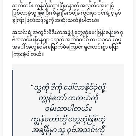
သက်တမ်း ကုန်ဆုံးသွားပြီးနောက် အလွတ်အေးဂျင့်
ဖြစ်လာခဲ့သူဖြစ်ပြီး၊ စိန့်ဂျိမ်းစ်ပါ့ခ် ကွင်းမှာ ၎င်းရဲ့ ၄ နှစ်
ခွဲကြာ ဖြတ်သန်းမှုကို အဆုံးသတ်ခဲ့ပါတယ်။
အသင်းရဲ့ အတွင်းမီဒီယာအဖွဲ့နဲ့ တွေ့ဆုံမေးမြန်းခန်းမှာ ဝု
ဗ်အသင်းမန်နေဂျာ ရော့ဘ် အက်ဒ်ဝပ်စ် က ယခုခေါ်ယူမှု
အပေါ် အလွန်ဝမ်းမြောက်မိကြောင်း ရှင်းလင်းစွာ ပြော
ကြားခဲ့ပါတယ်။
"သူ့ကို ဒီကို ခေါ်လာနိုင်ခဲ့လို့
ကျွန်တော် တကယ်ကို
ဝမ်းသာပါတယ်။
ကျွန်တော်တို့ တွေ့ဆုံဖြစ်တဲ့
အချိန်မှာ သူ ဝုဗ်အသင်းကို