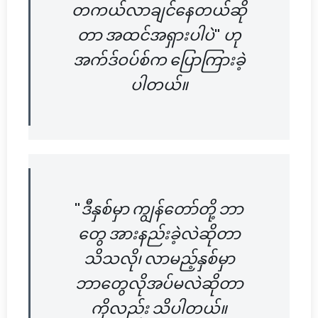
တကယ်လာချင်နေတယ်ဆို
တာ အထင်အရှားပါပဲ" ဟု
အက်ဒ်ဝပ်စ်က ပြောကြားခဲ့
ပါတယ်။
"ဒီနှစ်မှာ ကျွန်တော်တို့ ဘာ
တွေ အားနည်းခဲ့လဲဆိုတာ
သိသလို၊ လာမည့်နှစ်မှာ
ဘာတွေလိုအပ်မလဲဆိုတာ
ကိုလည်း သိပါတယ်။