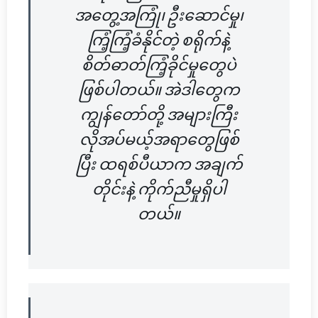
အတွေ့အကြုံ၊ ဦးဆောင်မှု၊
ကြံ့ကြံ့ခံနိုင်တဲ့ စရိုက်နဲ့
စိတ်ဓာတ်ကြံ့ခိုင်မှုတွေပဲ
ဖြစ်ပါတယ်။ အဲဒါတွေက
ကျွန်တော်တို့ အများကြီး
လိုအပ်မယ့်အရာတွေဖြစ်
ပြီး ထရစ်ပီယာက အချက်
တိုင်းနဲ့ ကိုက်ညီမှုရှိပါ
တယ်။