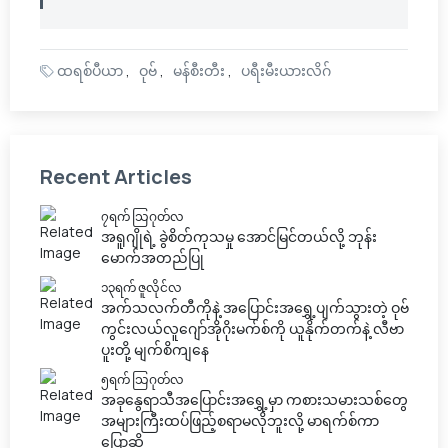
ထရစ်ပီယာ
ဝုဗ်
မန်စီးတီး
ပရီးမီးယားလိဂ်
Recent Articles
၇ရက် သြဂုတ်လ
အရူဂျိုရဲ့ ခွဲစိတ်ကုသမှု အောင်မြင်တယ်လို့ ဘုန်း
မောက်အတည်ပြု
၁၃ရက် ဇူလိုင်လ
အက်သလက်တီကိုနဲ့ အပြောင်းအရွှေ့ပျက်သွားတဲ့ ဝုဗ်
ကွင်းလယ်လူဂျော်အိုဂိုးမက်စ်ကို ယူနိုက်တက်နဲ့ လီဗာ
ပူးတို့ မျက်စိကျနေ
၅ရက် သြဂုတ်လ
အခုနွေရာသီအပြောင်းအရွှေ့မှာ ကစားသမားသစ်တွေ
အများကြီးထပ်ဖြည့်စရာမလိုဘူးလို့ မာရက်စ်ကာ
ပြောဆို