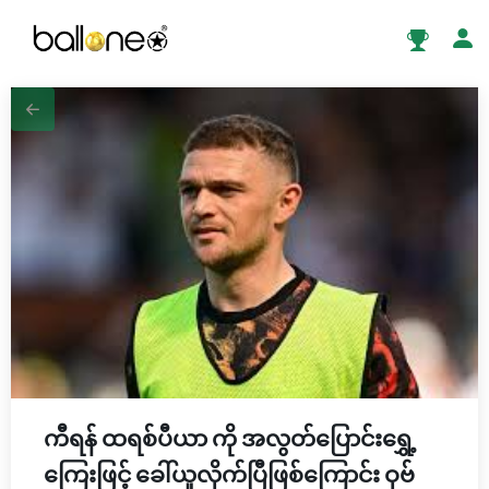
ကီရန် ထရစ်ပီယာ ကို အလွတ်ပြောင်းရွှေ့
ကြေးဖြင့် ခေါ်ယူလိုက်ပြီဖြစ်ကြောင်း ဝုဗ်