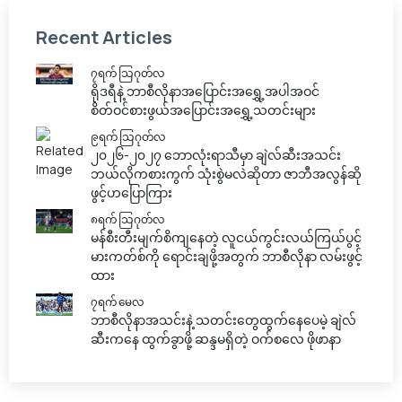
Recent Articles
၇ရက် သြဂုတ်လ
ရိုဒရီနဲ့ ဘာစီလိုနာအပြောင်းအရွှေ့အပါအဝင်
စိတ်ဝင်စားဖွယ်အပြောင်းအရွှေ့သတင်းများ
၉ရက် သြဂုတ်လ
၂၀၂၆-၂၀၂၇ ဘောလုံးရာသီမှာ ချဲလ်ဆီးအသင်း
ဘယ်လိုကစားကွက် သုံးစွဲမလဲဆိုတာ ဇာဘီအလွန်ဆို
ဖွင့်ဟပြောကြား
၈ရက် သြဂုတ်လ
မန်စီးတီးမျက်စိကျနေတဲ့ လူငယ်ကွင်းလယ်ကြယ်ပွင့်
မားကတ်စ်ကို ရောင်းချဖို့အတွက် ဘာစီလိုနာ လမ်းဖွင့်
ထား
၇ရက် မေလ
ဘာစီလိုနာအသင်းနဲ့ သတင်းတွေထွက်နေပေမဲ့ ချဲလ်
ဆီးကနေ ထွက်ခွာဖို့ ဆန္ဒမရှိတဲ့ ဝက်စလေ ဖိုဖာနာ