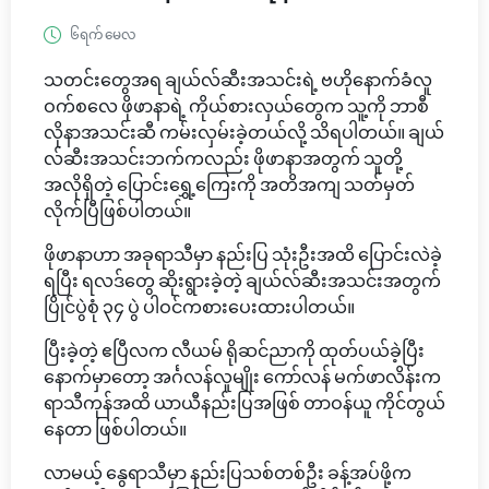
၆ရက် မေလ
သတင်းတွေအရ ချယ်လ်ဆီးအသင်းရဲ့ ဗဟိုနောက်ခံလူ
ဝက်စလေ ဖိုဖာနာရဲ့ ကိုယ်စားလှယ်တွေက သူ့ကို ဘာစီ
လိုနာအသင်းဆီ ကမ်းလှမ်းခဲ့တယ်လို့ သိရပါတယ်။ ချယ်
လ်ဆီးအသင်းဘက်ကလည်း ဖိုဖာနာအတွက် သူတို့
အလိုရှိတဲ့ ပြောင်းရွှေ့ကြေးကို အတိအကျ သတ်မှတ်
လိုက်ပြီဖြစ်ပါတယ်။
ဖိုဖာနာဟာ အခုရာသီမှာ နည်းပြ သုံးဦးအထိ ပြောင်းလဲခဲ့
ရပြီး ရလဒ်တွေ ဆိုးရွားခဲ့တဲ့ ချယ်လ်ဆီးအသင်းအတွက်
ပြိုင်ပွဲစုံ ၃၄ ပွဲ ပါဝင်ကစားပေးထားပါတယ်။
ပြီးခဲ့တဲ့ ဧပြီလက လီယမ် ရိုဆင်ညာကို ထုတ်ပယ်ခဲ့ပြီး
နောက်မှာတော့ အင်္ဂလန်လူမျိုး ကော်လန် မက်ဖာလိန်းက
ရာသီကုန်အထိ ယာယီနည်းပြအဖြစ် တာဝန်ယူ ကိုင်တွယ်
နေတာ ဖြစ်ပါတယ်။
လာမယ့် နွေရာသီမှာ နည်းပြသစ်တစ်ဦး ခန့်အပ်ဖို့က