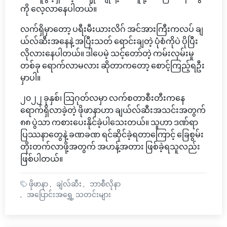
ကို လေ့လာနေပါတယ်။
လက်ရှိမှာတော့ ပရီးမီးယားလိဂ် အင်အားကြီးကလပ် ချ
ယ်လ်ဆီးအနေနဲ့ အပြီးသတ် ရောင်းချတဲ့ ပုံစံကိုပဲ ပိုပြီး
လိုလားနေပါတယ်။ ဒါပေမဲ့ သင့်တော်တဲ့ ကမ်းလှမ်းမှု
တစ်ခု ရောက်လာမလား ဆိုတာကတော့ စောင့်ကြည့်ရဦး
မှာပါ။
၂၀၂၂ ခုနှစ်၊ သြဂုတ်လမှာ လက်စတာစီးတီးကနေ
ရောက်ရှိလာခဲ့တဲ့ ဖိုဖာနာဟာ ချယ်လ်ဆီးအသင်းအတွက်
၈၈ ပွဲသာ ကစားပေးနိုင်ခဲ့ပါသေးတယ်။ သူဟာ ဒဏ်ရာ
ပြဿနာတွေနဲ့ ခဏခဏ ရင်ဆိုင်ခဲ့ရတာကြောင့် ခြေစွမ်း
တိုးတက်လာဖို့အတွက် အဟန့်အတား ဖြစ်ခဲ့ရသူလည်း
ဖြစ်ပါတယ်။
ဖိုဖာနာ
ချဲလ်ဆီး
ဘာစီလိုနာ
အပြောင်းအရွှေ့ သတင်းများ