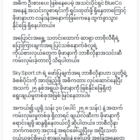
အဓိက ဦးစားပေး ဖြစ်နေပေမဲ့ အသင်းပိုင်ရှင် BlueCo
အနေနဲ့ အသင်းလူစာရင်းကို ရှင်းထုတ်ဖို့ ရှိနေတာကြောင့်
ဖိုဖာနာဟာ လန်ဒန်အနောက်ခြမ်းကနေ ထွက်ခွာသွား
နိုင်ခြေ ရှိနေပါတယ်။
အပြောင်းအရွှေ့ သတင်းထောက် ဆာရှာ တာဗိုလီရီရဲ့
ပြောကြားချက်အရ ပြင်သစ်နောက်ခံလူရဲ့
ကိုယ်စားလှယ်တွေက ဖိုဖာနာကို ဘာစီလိုနာအသင်းဆီ
ကမ်းလှမ်းခဲ့တာလို့ သိရပါတယ်။
Sky Sport.ch ရဲ့ ဖော်ပြချက်အရ ဘာစီလိုနာဟာ သူတို့ရဲ့
ခံစစ်ပိုင်းကို အားဖြည့်ဖို့ အဓိကထား လုပ်ဆောင်နေပြီး
အသက် ၂၅ နှစ်အရွယ် ဖိုဖာနာကို ဖြစ်နိုင်ခြေရှိတဲ့
ရွေးချယ်မှုတစ်ခုအဖြစ် မြင်နေတာပါ။
အကယ်၍ ယူရို သန်း ၃၀ (ပေါင် ၂၅.၈ သန်း) နဲ့ အထက်
ကမ်းလှမ်းမှုတစ်ခု ရှိလာရင် ချယ်လ်ဆီးက ဖိုဖာနာကို
ရောင်းချဖို့ ဆန္ဒရှိနေတယ်လို့ ဆိုပါတယ်။ ဘာစီလိုနာ
ဘက်ကတော့ အငှားနဲ့ အရင်ခေါ်ယူပြီးမှ အပြီးသတ်
ဝယ်ယူခွင့်ရှိမယ့် စာချုပ်မျိုးနဲ့ ခေါ်ယူဖို့ အခြေအနေတွေ