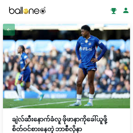
ချဲလ်ဆီးနောက်ခံလူ ဖိုဖာနာကိုခေါ်ယူဖို့
စိတ်ဝင်စားနေတဲ့ ဘာစီလိုနာ